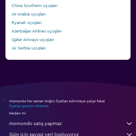
China Southern uçuşları
Air Arabia uçuşları
Ryanair uçuşları
Azerbaijan Airlines uçuşları
Qatar Airways uçuşları
Air Serbia uçuşları
Lufthansa uçuşları
momondo her zaman doğru fiyatları edinmeye çalışır fakat
*
fiyatları garanti edemez
.
Neden mi:
momondo satış yapmaz
Sizin için sayısız veri topluyoruz