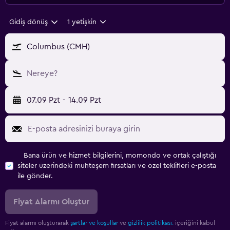
Gidiş dönüş
1 yetişkin
Columbus (CMH)
Nereye?
07.09 Pzt
-
14.09 Pzt
Bana ürün ve hizmet bilgilerini, momondo ve ortak çalıştığı
siteler üzerindeki muhteşem fırsatları ve özel teklifleri e-posta
ile gönder.
Fiyat Alarmı Oluştur
Fiyat alarmı oluşturarak
şartlar ve koşullar
ve
gizlilik politikası.
içeriğini kabul