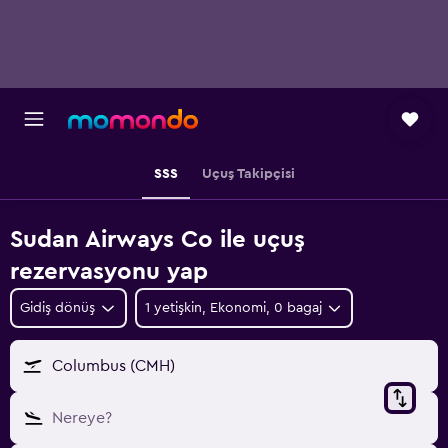
SSS
Uçuş Takipçisi
Sudan Airways Co ile uçuş
rezervasyonu yap
Gidiş dönüş
1 yetişkin, Ekonomi, 0 bagaj
Columbus (CMH)
Nereye?