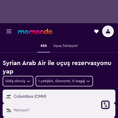
SSS
Uçuş Takipçisi
Syrian Arab Air ile uçuş rezervasyonu
yap
Gidiş dönüş
1 yetişkin, Ekonomi, 0 bagaj
Columbus (CMH)
Nereye?