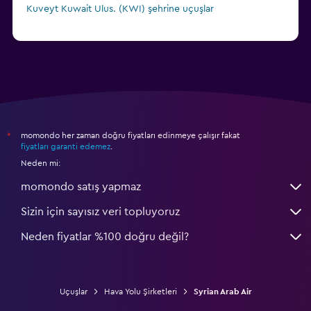
Kuveyt Kuwait Ulus. (KWI) şehrine uçuşlar
momondo her zaman doğru fiyatları edinmeye çalışır fakat
*
fiyatları garanti edemez
.
Neden mi:
momondo satış yapmaz
Sizin için sayısız veri topluyoruz
Neden fiyatlar %100 doğru değil?
Uçuşlar
Hava Yolu Şirketleri
Syrian Arab Air