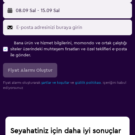
08.09 Sal
-
15.09 Sal
Bana ürün ve hizmet bilgilerini, momondo ve ortak çalıştığı
siteler üzerindeki muhteşem fırsatları ve özel teklifleri e-posta
ile gönder.
Fiyat Alarmı Oluştur
Fiyat alarmı oluşturarak
şartlar ve koşullar
ve
gizlilik politikası.
içeriğini kabul
ediyorsunuz
Seyahatiniz için daha iyi sonuçlar