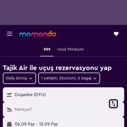
SSS
Uçuş Takipçisi
Tajik Air ile uçuş rezervasyonu yap
Gidiş dönüş
1 yetişkin, Ekonomi, 0 bagaj
Duşanbe (DYU)
Nereye?
06.09 Paz
-
13.09 Paz