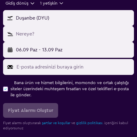
Gidiş dönüş
1 yetişkin
Duşanbe (DYU)
Nereye?
06.09 Paz
-
13.09 Paz
Bana ürün ve hizmet bilgilerini, momondo ve ortak çalıştığı
siteler üzerindeki muhteşem fırsatları ve özel teklifleri e-posta
ile gönder.
Fiyat Alarmı Oluştur
Fiyat alarmı oluşturarak
şartlar ve koşullar
ve
gizlilik politikası.
içeriğini kabul
ediyorsunuz