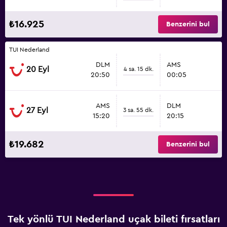
₺16.925
Benzerini bul
TUI Nederland
DLM
AMS
20 Eyl
4 sa. 15 dk.
20:50
00:05
AMS
DLM
27 Eyl
3 sa. 55 dk.
15:20
20:15
₺19.682
Benzerini bul
Tek yönlü TUI Nederland uçak bileti fırsatları