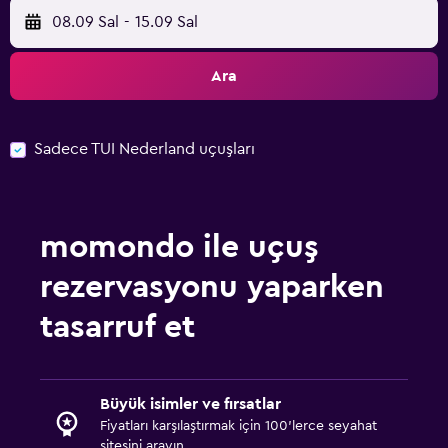
08.09 Sal
-
15.09 Sal
Ara
Sadece TUI Nederland uçuşları
momondo ile uçuş
rezervasyonu yaparken
tasarruf et
Büyük isimler ve fırsatlar
Fiyatları karşılaştırmak için 100'lerce seyahat
sitesini arayın.