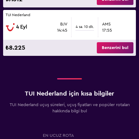
TUI Nederland
BJV
AMS
4 Eyl
4 sa. 10 dk.
14:45
17:55
₺8.225
Benzerini bul
TUI Nederland için kısa bilgiler
TUI Nederland uçuş süreleri, uçuş fiyatları ve popüler rotaları
hakkında bilgi bul
EN UCUZ ROTA