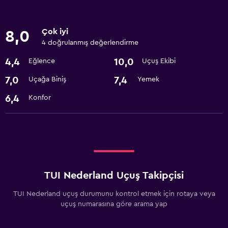
Çok iyi
8,0
4 doğrulanmış değerlendirme
4,4
10,0
Eğlence
Uçuş Ekibi
7,0
7,4
Uçağa Biniş
Yemek
6,4
Konfor
TUI Nederland Uçuş Takipçisi
TUI Nederland uçuş durumunu kontrol etmek için rotaya veya
uçuş numarasına göre arama yap