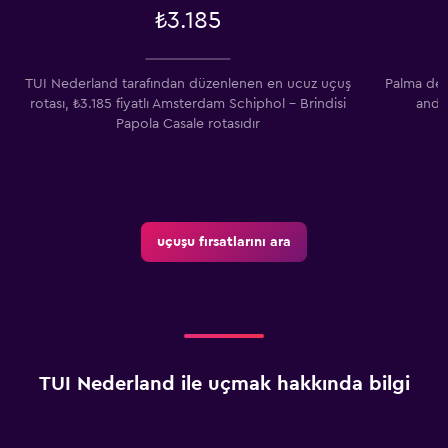
₺3.185
TUI Nederland tarafından düzenlenen en ucuz uçuş
Palma de 
rotası, ₺3.185 fiyatlı Amsterdam Schiphol - Brindisi
anda
Papola Casale rotasıdır
uçuşu fırsatlarını ara
TUI Nederland ile uçmak hakkında bilgi