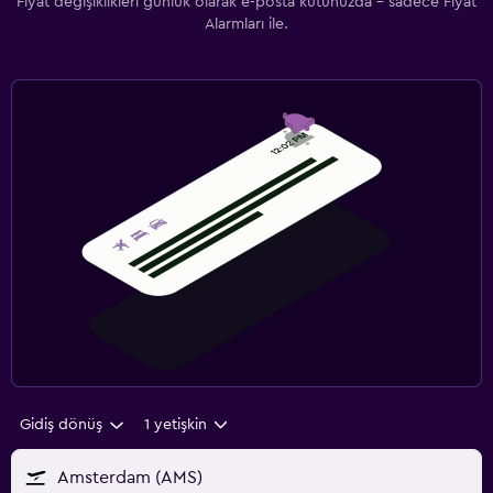
Fiyat değişiklikleri günlük olarak e-posta kutunuzda - sadece Fiyat
Alarmları ile.
Gidiş dönüş
1 yetişkin
Amsterdam (AMS)