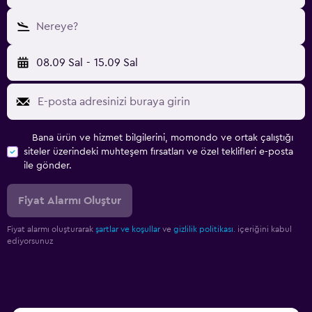
Nereye?
08.09 Sal
-
15.09 Sal
Bana ürün ve hizmet bilgilerini, momondo ve ortak çalıştığı
siteler üzerindeki muhteşem fırsatları ve özel teklifleri e-posta
ile gönder.
Fiyat Alarmı Oluştur
Fiyat alarmı oluşturarak
şartlar ve koşullar
ve
gizlilik politikası.
içeriğini kabul
ediyorsunuz