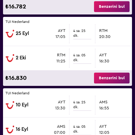
₺16.782
Benzerini bul
TUI Nederland
AYT
RTM
4 sa. 25
25 Eyl
dk.
17:05
20:30
RTM
AYT
4 sa. 05
2 Eki
dk.
11:25
16:30
₺16.830
Benzerini bul
TUI Nederland
AYT
AMS
4 sa. 25
10 Eyl
dk.
13:30
16:55
AMS
AYT
4 sa. 05
16 Eyl
dk.
07:00
12:05