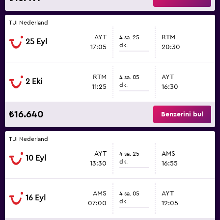
TUI Nederland
AYT
RTM
4 sa. 25
25 Eyl
dk.
17:05
20:30
RTM
AYT
4 sa. 05
2 Eki
dk.
11:25
16:30
₺16.640
Benzerini bul
TUI Nederland
AYT
AMS
4 sa. 25
10 Eyl
dk.
13:30
16:55
AMS
AYT
4 sa. 05
16 Eyl
dk.
07:00
12:05