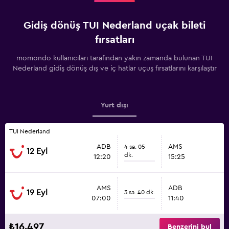
Gidiş dönüş TUI Nederland uçak bileti
fırsatları
momondo kullanıcıları tarafından yakın zamanda bulunan TUI
Nederland gidiş dönüş dış ve iç hatlar uçuş fırsatlarını karşılaştır
Yurt dışı
TUI Nederland
ADB
AMS
4 sa. 05
12 Eyl
dk.
12:20
15:25
AMS
ADB
19 Eyl
3 sa. 40 dk.
07:00
11:40
₺16.497
Benzerini bul