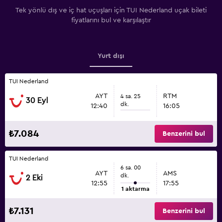
Tek yönlü dış ve iç hat uçuşları için TUI Nederland uçak bileti
fiyatlarını bul ve karşılaştır
Yurt dışı
TUI Nederland
AYT
RTM
4 sa. 25
30 Eyl
dk.
12:40
16:05
₺7.084
Benzerini bul
TUI Nederland
6 sa. 00
AYT
AMS
dk.
2 Eki
12:55
17:55
1 aktarma
₺7.131
Benzerini bul