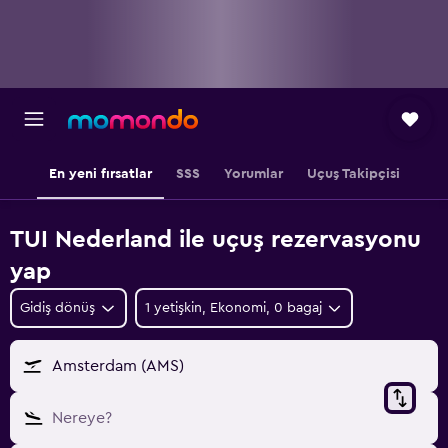
En yeni fırsatlar
SSS
Yorumlar
Uçuş Takipçisi
TUI Nederland ile uçuş rezervasyonu
yap
Gidiş dönüş
1 yetişkin, Ekonomi, 0 bagaj
Amsterdam (AMS)
Nereye?