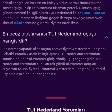
edebileceğini en hızlı ve en kolay yoldur. Formu doldurduktan
sonra Uçuşu Takip Et butonuna tıklaman yeterli. Dilersen uçuş
güncellemeleri ile ilgili olarak TUI Nederland ile
+31 088 - 088 58
85
no.lu numaradan iletişime geçebilir veya hava yolunun web
sitesini
tui.nl
adresine giderek ziyaret edebilirsin.
En ucuz uluslararası TUI Nederland uçuşu
hangisidir?
0 aktarma yaparak bilet başına ₺7.939 fiyata Amsterdam Schiphol -
Brindisi Papola Casale kalkışlı uçmak TUI Nederland tarafından
sunulan en ucuz uluslararası gidiş dönüş uçuş seçeneğidir. TUI
Nederland tarafından sunulan tek yönlü uluslararası uçuşları
arıyorsan ₺3.185 fiyata 0 aktarmalı Amsterdam Schiphol - Brindisi
Papola Casale en ucuz seçenektir.
TUI Nederland Yorumları