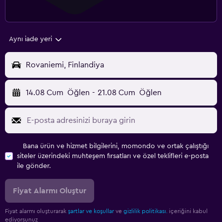
Aynı iade yeri
Rovaniemi, Finlandiya
14.08 Cum
Öğlen
-
21.08 Cum
Öğlen
Bana ürün ve hizmet bilgilerini, momondo ve ortak çalıştığı
siteler üzerindeki muhteşem fırsatları ve özel teklifleri e-posta
ile gönder.
Fiyat Alarmı Oluştur
Fiyat alarmı oluşturarak
şartlar ve koşullar
ve
gizlilik politikası.
içeriğini kabul
ediyorsunuz