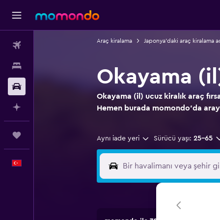
Araç kiralama
Japonya'daki araç kiralama a
Uçak Bileti
Konaklama
Okayama (il
Kiralık Araç
Okayama (il) ucuz kiralık araç fırs
AI ile Planla
Hemen burada momondo'da aray
Trips
Aynı iade yeri
Sürücü yaşı:
25-65
Türkçe