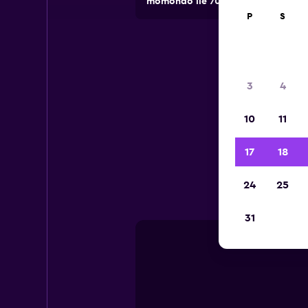
momondo ile 70.000'den fazla lokasy
P
S
3
4
10
11
Okay
17
18
24
25
31