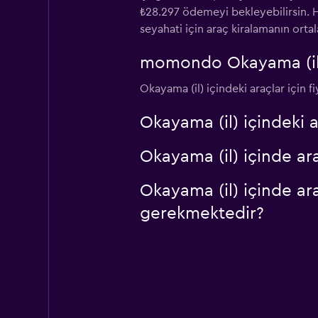
₺28.297 ödemeyi bekleyebilirsin. Ha
seyahati için araç kiralamanın ortal
Alamo
momondo Okayama (il) i
2 konum
Okayama (il) içindeki araçlar için f
Okayama (il) içindeki
Okayama (il) içinde ar
Okayama (il) içinde ar
gerekmektedir?