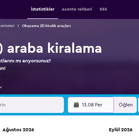
İstatistikler
Acente rehberi
SSS
centeleri
Okayama (il) kiralık araçları
) araba kiralama
atlarını mı arıyorsunuz?
ın!
13.08 Per
Öğlen
Ağustos 2026
Eylül 2026