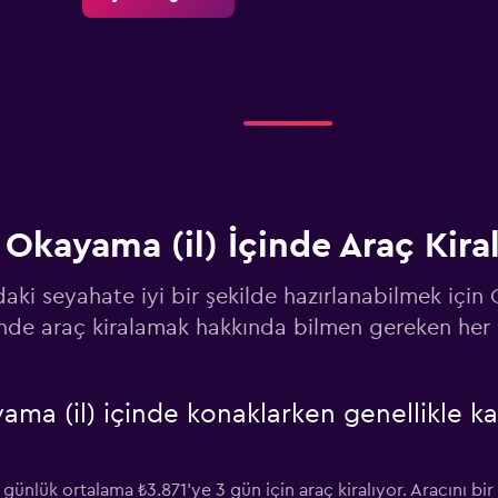
Fiyatlara göz at
Okayama (il) İçinde Araç Kir
Fiyatlara göz at
daki seyahate iyi bir şekilde hazırlanabilmek için
inde araç kiralamak hakkında bilmen gereken her 
ama (il) içinde konaklarken genellikle k
Fiyatlara göz at
günlük ortalama ₺3.871'ye 3 gün için araç kiralıyor. Aracını bir 