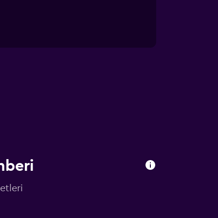
hberi
etleri