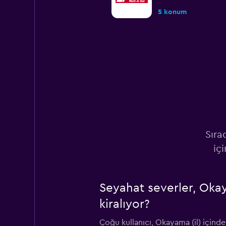
5 konum
Times
9 konum
Budget
Sıra
3 konum
iç
Seyahat severler, Okay
Nissan Rent-A-Car
kiralıyor?
5 konum
Çoğu kullanıcı, Okayama (il) içinde 