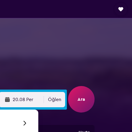
Ara
20.08 Per
Öğlen