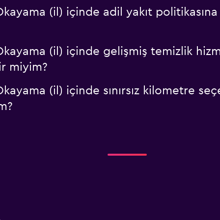
ama (il) içinde adil yakıt politikasına 
yama (il) içinde gelişmiş temizlik hizm
lir miyim?
ama (il) içinde sınırsız kilometre seçe
im?