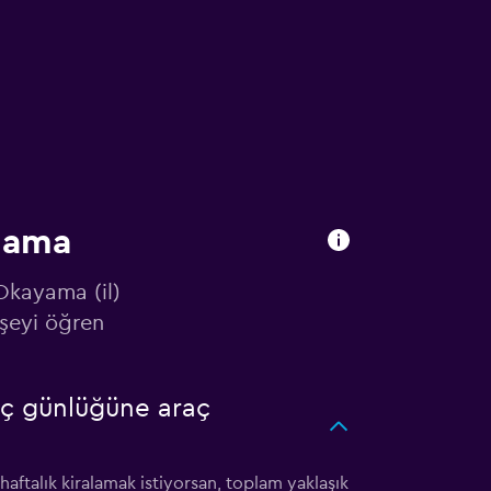
alama
 Okayama (il)
şeyi öğren
aç günlüğüne araç
haftalık kiralamak istiyorsan, toplam yaklaşık