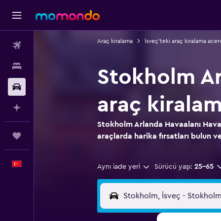
Araç kiralama
İsveç'teki araç kiralama acen
Uçak Bileti
Konaklama
Stokholm Ar
Kiralık Araç
araç kirala
AI ile Planla
Stokholm Arlanda Havaalanı Havali
Trips
araçlarda harika fırsatları bulun ve
Türkçe
Aynı iade yeri
Sürücü yaşı:
25-65