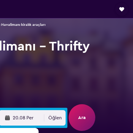
Havalimanı kiralık araçları
imanı - Thrifty
Ara
20.08 Per
Öğlen