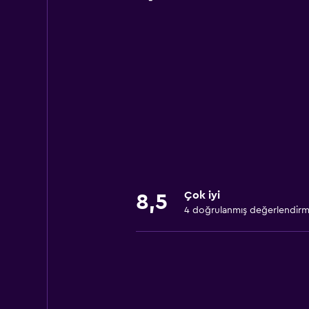
Çok iyi
8,5
4 doğrulanmış değerlendir