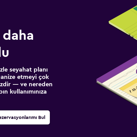
 daha
lu
izle seyahat planı
ganize etmeyi çok
sizdir — ve nereden
ın kullanımınıza
ezervasyonlarımı Bul