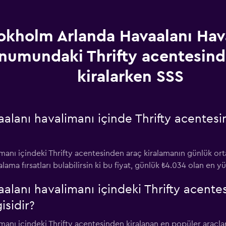
okholm Arlanda Havaalanı Hav
numundaki Thrifty acentesind
kiralarken SSS
lanı havalimanı içinde Thrifty acentesi
anı içindeki Thrifty acentesinden araç kiralamanın günlük orta
ralama fırsatları bulabilirsin ki bu fiyat, günlük ₺4.034 olan en
lanı havalimanı içindeki Thrifty acente
isidir?
anı içindeki Thrifty acentesinden kiralanan en popüler araçlar 