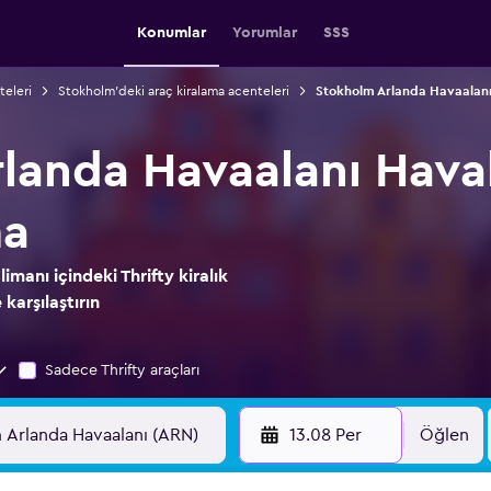
Konumlar
Yorumlar
SSS
teleri
Stokholm'deki araç kiralama acenteleri
Stokholm Arlanda Havaalanı 
landa Havaalanı Haval
ma
manı içindeki Thrifty kiralık
 karşılaştırın
Sadece Thrifty araçları
13.08 Per
Öğlen