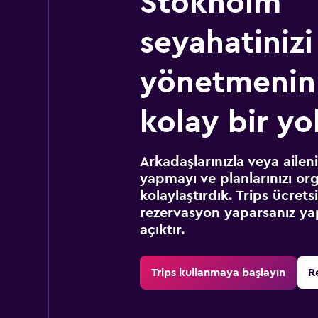
Stokholm
seyahatinizi
yönetmenin
kolay bir yo
Arkadaşlarınızla veya ailen
yapmayı ve planlarınızı or
kolaylaştırdık. Trips ücret
rezervasyon yaparsanız yap
açıktır.
Trips kullanmaya başlayın
R