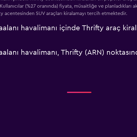
 Kullanıcılar (%27 oranında) fiyata, müsaitliğe ve planladıkları 
ty acentesinden SUV araçları kiralamayı tercih etmektedir.
lanı havalimanı içinde Thrifty araç kira
lanı havalimanı, Thrifty (ARN) noktasınd