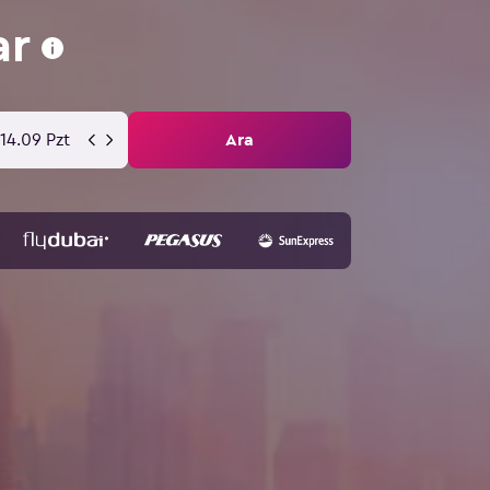
ar
14.09 Pzt
Ara