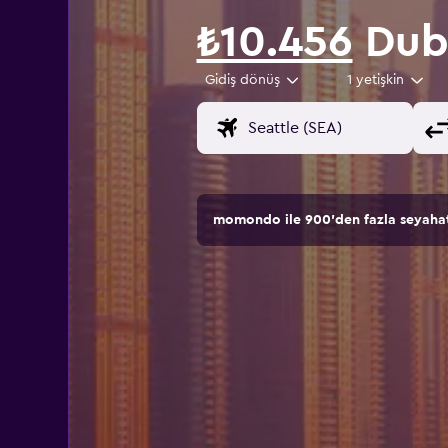
₺10.456
Duba
Gidiş dönüş
1 yetişkin
momondo ile 900'den fazla seyahat s