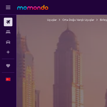
Uçuşlar
Orta Doğu Varışlı Uçuşlar
Birleş
Uçak Bileti
Konaklama
Kiralık Araç
AI ile Planla
Trips
Türkçe