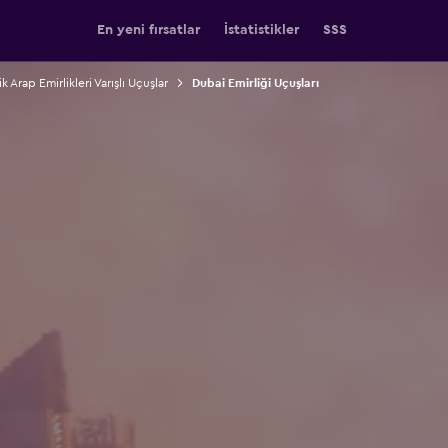
En yeni fırsatlar
İstatistikler
SSS
ik Arap Emirlikleri Varışlı Uçuşlar
Dubai Emirliği Uçuşları