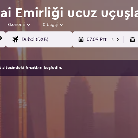
i Emirliği ucuz uçuşl
Ekonomi
0 bagaj
07.09 Pzt
itesindeki fırsatları keşfedin.