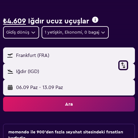
₺4.609
Iğdır ucuz uçuşlar
Gidiş dönüş
1 yetişkin, Ekonomi, 0 bagaj
Frankfurt (FRA)
Iğdır (IGD)
06.09 Paz
-
13.09 Paz
Ara
momondo ile 900'den fazla seyahat sitesindeki fırsatları