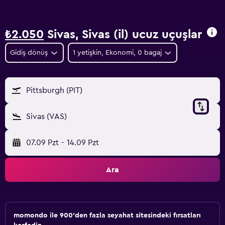
₺2.050
Sivas, Sivas (il) ucuz uçuşlar
Gidiş dönüş
1 yetişkin, Ekonomi, 0 bagaj
Pittsburgh (PIT)
Sivas (VAS)
07.09 Pzt
-
14.09 Pzt
Ara
momondo ile 900'den fazla seyahat sitesindeki fırsatları