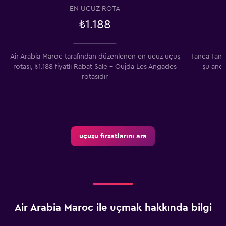
EN UCUZ ROTA
₺1.188
Air Arabia Maroc tarafından düzenlenen en ucuz uçuş
Tanca Tang
rotası, ₺1.188 fiyatlı Rabat Sale - Oujda Les Angades
şu anda
rotasıdır
uçuşu fırsatlarını ara
Air Arabia Maroc ile uçmak hakkında bilgi