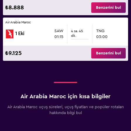
₺8.888
Benzerini bul
Air Arabia Maroc
SAW
TNG
4 sa. 45
1 Eki
dk.
01:15
03:00
₺9.125
Benzerini bul
Air Arabia Maroc için kısa bilgiler
Air Arabia Maroc uçuş süreleri, uçuş fiyatları ve popüler rotaları
hakkında bilgi bul