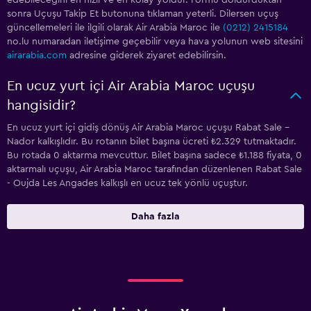
edebileceğini en hızlı ve en kolay yoldur. Formu doldurduktan
sonra Uçuşu Takip Et butonuna tıklaman yeterli. Dilersen uçuş
güncellemeleri ile ilgili olarak Air Arabia Maroc ile
(0212) 2415184
no.lu numaradan iletişime geçebilir veya hava yolunun web sitesini
airarabia.com
adresine giderek ziyaret edebilirsin.
En ucuz yurt içi Air Arabia Maroc uçuşu
hangisidir?
En ucuz yurt içi gidiş dönüş Air Arabia Maroc uçuşu Rabat Sale -
Nador kalkışlıdır. Bu rotanın bilet başına ücreti ₺2.329 tutmaktadır.
Bu rotada 0 aktarma mevcuttur. Bilet başına sadece ₺1.188 fiyata, 0
aktarmalı uçuşu, Air Arabia Maroc tarafından düzenlenen Rabat Sale
- Oujda Les Angades kalkışlı en ucuz tek yönlü uçuştur.
Daha fazla