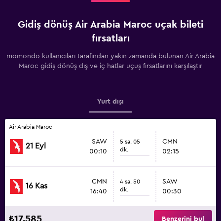
Gidiş dönüş Air Arabia Maroc uçak bileti
fırsatları
momondo kullanıcıları tarafından yakın zamanda bulunan Air Arabia
Maroc gidiş dönüş dış ve iç hatlar uçuş fırsatlarını karşılaştır
Yurt dışı
Air Arabia Maroc
SAW
CMN
5 sa. 05
21 Eyl
dk.
00:10
02:15
CMN
SAW
4 sa. 50
16 Kas
dk.
16:40
00:30
₺17.585
Benzerini bul