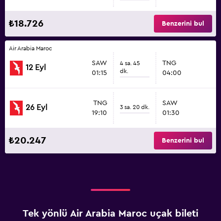
₺18.726
Benzerini bul
Air Arabia Maroc
SAW
TNG
4 sa. 45
12 Eyl
dk.
01:15
04:00
TNG
SAW
26 Eyl
3 sa. 20 dk.
19:10
01:30
₺20.247
Benzerini bul
Tek yönlü Air Arabia Maroc uçak bileti