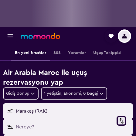
En yeni fırsatlar
SSS
Yorumlar
Uçuş Takipçisi
Air Arabia Maroc ile uçuş
rezervasyonu yap
Gidiş dönüş
1 yetişkin, Ekonomi, 0 bagaj
Marakeş (RAK)
Nereye?