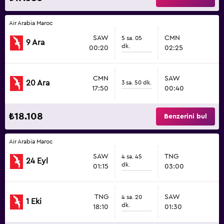
Air Arabia Maroc
SAW
CMN
5 sa. 05
9 Ara
dk.
00:20
02:25
CMN
SAW
20 Ara
3 sa. 50 dk.
17:50
00:40
₺18.108
Benzerini bul
Air Arabia Maroc
SAW
TNG
4 sa. 45
24 Eyl
dk.
01:15
03:00
TNG
SAW
4 sa. 20
1 Eki
dk.
18:10
01:30