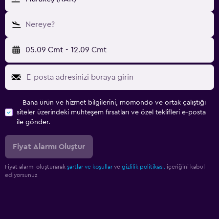
Nereye?
05.09 Cmt
-
12.09 Cmt
Bana ürün ve hizmet bilgilerini, momondo ve ortak çalıştığı
siteler üzerindeki muhteşem fırsatları ve özel teklifleri e-posta
ile gönder.
Fiyat Alarmı Oluştur
Fiyat alarmı oluşturarak
şartlar ve koşullar
ve
gizlilik politikası.
içeriğini kabul
ediyorsunuz