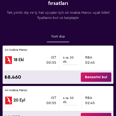
fırsatları
Tek yönlü dış ve iç hat uçuşları için Air Arabia Maroc uçak bileti
fiyatlarını bul ve karşılaştır
Yurt dışı
Air Arabia Maroc
IST
RBA
4 sa. 50
18 Eki
dk.
00:55
02:45
₺8.460
Benzerini bul
Air Arabia Maroc
IST
RBA
4 sa. 50
20 Eyl
dk.
00:55
02:45