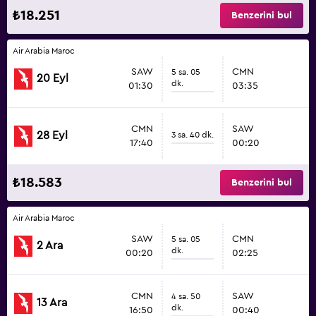
₺18.251
Benzerini bul
Air Arabia Maroc
SAW
CMN
5 sa. 05
20 Eyl
dk.
01:30
03:35
CMN
SAW
28 Eyl
3 sa. 40 dk.
17:40
00:20
₺18.583
Benzerini bul
Air Arabia Maroc
SAW
CMN
5 sa. 05
2 Ara
dk.
00:20
02:25
CMN
SAW
4 sa. 50
13 Ara
dk.
16:50
00:40