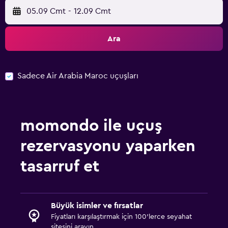
05.09 Cmt
-
12.09 Cmt
Ara
Sadece Air Arabia Maroc uçuşları
momondo ile uçuş
rezervasyonu yaparken
tasarruf et
Büyük isimler ve fırsatlar
Fiyatları karşılaştırmak için 100'lerce seyahat
sitesini arayın.