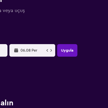
a veya uçuş
YYYY-MM-DD
Uygula
alın