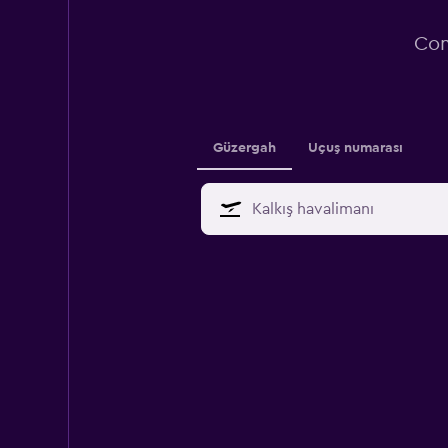
Com
Güzergah
Uçuş numarası