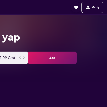
Giriş
 yap
2.09 Cmt
Ara