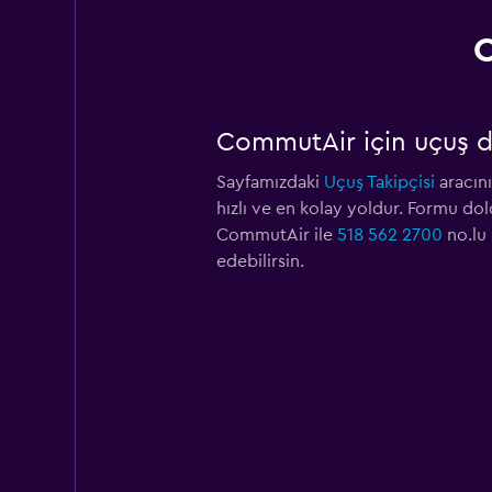
C
CommutAir için uçuş d
Sayfamızdaki
Uçuş Takipçisi
aracın
hızlı ve en kolay yoldur. Formu dol
CommutAir ile
518 562 2700
no.lu 
edebilirsin.