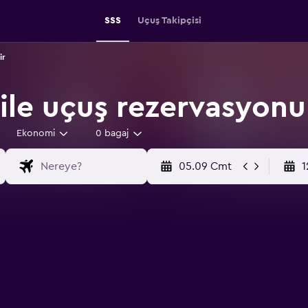
SSS
Uçuş Takipçisi
ir
le uçuş rezervasyonu
Ekonomi
0 bagaj
05.09 Cmt
1