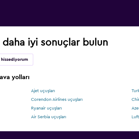
n daha iyi sonuçlar bulun
ı hissediyorum
va yolları
Ajet uçuşları
Turk
Corendon Airlines uçuşları
Chi
Ryanair uçuşları
Aze
Air Serbia uçuşları
Luf