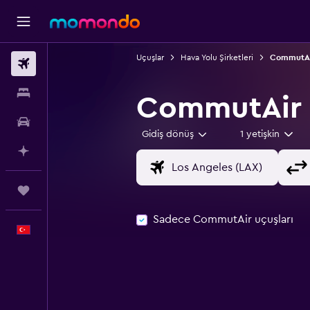
Uçuşlar
Hava Yolu Şirketleri
CommutA
Uçak Bileti
Konaklama
CommutAir i
Kiralık Araç
Gidiş dönüş
1 yetişkin
AI ile Planla
Trips
Sadece CommutAir uçuşları
Türkçe