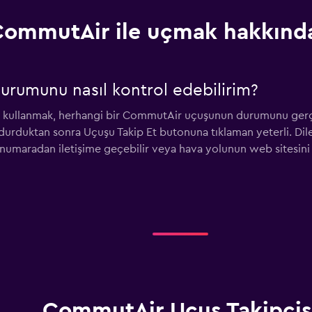
ommutAir ile uçmak hakkında
urumunu nasıl kontrol edebilirim?
ı kullanmak, herhangi bir CommutAir uçuşunun durumunu gerçe
durduktan sonra Uçuşu Takip Et butonuna tıklaman yeterli. Diler
numaradan iletişime geçebilir veya hava yolunun web sitesin
CommutAir Uçuş Takipçis