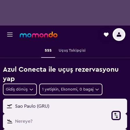
SSS
Uçuş Takipçisi
Azul Conecta ile uçuş rezervasyonu
yap
Gidiş dönüş
1 yetişkin, Ekonomi, 0 bagaj
Sao Paulo (GRU)
Nereye?