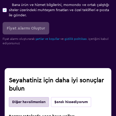
Bana ürün ve hizmet bilgilerini, momondo ve ortak çalıştığı
siteler üzerindeki muhteşem fırsatları ve özel teklifleri e-posta
ile gönder.
Fiyat Alarmı Oluştur
Fiyat alarmı oluşturarak
şartlar ve koşullar
ve
gizlilik politikası.
içeriğini kabul
ediyorsunuz
Seyahatiniz için daha iyi sonuçlar
bulun
Diğer havalimanları
Şanslı hissediyorum