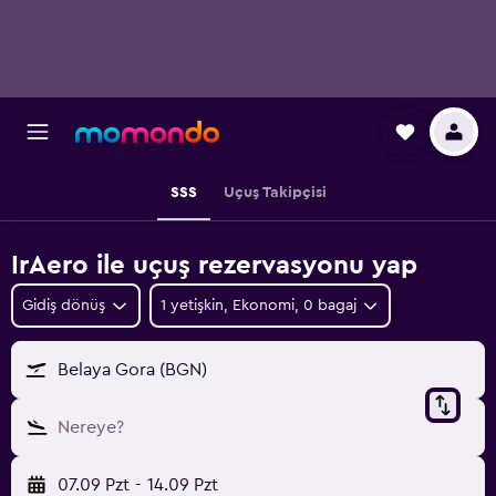
SSS
Uçuş Takipçisi
IrAero ile uçuş rezervasyonu yap
Gidiş dönüş
1 yetişkin, Ekonomi, 0 bagaj
Belaya Gora (BGN)
Nereye?
07.09 Pzt
-
14.09 Pzt