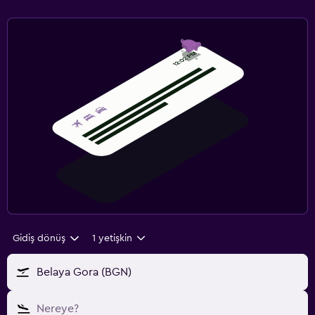
Gidiş dönüş
1 yetişkin
Belaya Gora (BGN)
Nereye?