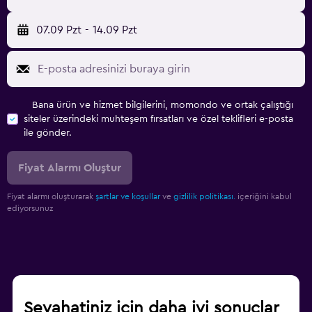
07.09 Pzt
-
14.09 Pzt
Bana ürün ve hizmet bilgilerini, momondo ve ortak çalıştığı
siteler üzerindeki muhteşem fırsatları ve özel teklifleri e-posta
ile gönder.
Fiyat Alarmı Oluştur
Fiyat alarmı oluşturarak
şartlar ve koşullar
ve
gizlilik politikası.
içeriğini kabul
ediyorsunuz
Seyahatiniz için daha iyi sonuçlar