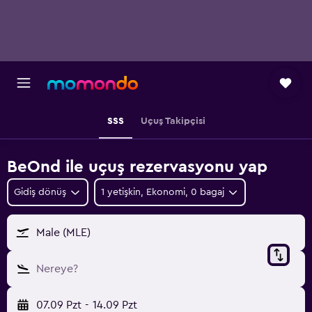
SSS
Uçuş Takipçisi
BeOnd ile uçuş rezervasyonu yap
Gidiş dönüş
1 yetişkin, Ekonomi, 0 bagaj
Male (MLE)
Nereye?
07.09 Pzt
-
14.09 Pzt