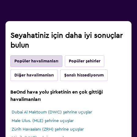
Seyahatiniz için daha iyi sonuçlar
bulun
Popüler havalimanları
Popüler şehirler
Diğer havalimanları
Şanslı hissediyorum
BeOnd hava yolu şirketinin en çok gittiği
havalimanları
Dubai Al Maktoum (DWC) şehrine uçuşlar
Male Ulus. (MLE) şehrine uçuşlar
Zürih Havaalanı (ZRH) şehrine uçuşlar