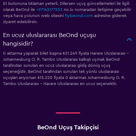
Et butonuna tıklaman yeterli. Dilersen uçuş güncellemeleri ile ilgili
olarak BeOnd ile
+97145177553
no.lu numaradan iletişime geçebilir
veya hava yolunun web sitesini
flybeond.com
adresine giderek
ziyaret edebilirsin.
En ucuz uluslararası BeOnd uçuşu
hangisidir?
0 aktarma yaparak bilet başına ₺31.249 fiyata Harare Uluslararası -
Johannesburg O. R. Tambo Uluslararası kalkışlı uçmak BeOnd
tarafından sunulan en ucuz uluslararası gidiş dönüş uçuş
seçeneğidir. BeOnd tarafından sunulan tek yönlü uluslararası
uçuşları arıyorsan ₺15.220 fiyata 0 aktarmalı Johannesburg O. R.
Tambo Uluslararası - Harare Uluslararası en ucuz seçenektir.
BeOnd Uçuş Takipçisi