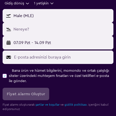
Gidiş dönüş
1 yetişkin
Male (MLE)
Nereye?
07.09 Pzt
-
14.09 Pzt
Bana ürün ve hizmet bilgilerini, momondo ve ortak çalıştığı
siteler üzerindeki muhteşem fırsatları ve özel teklifleri e-posta
ile gönder.
Fiyat Alarmı Oluştur
Fiyat alarmı oluşturarak
şartlar ve koşullar
ve
gizlilik politikası.
içeriğini kabul
ediyorsunuz