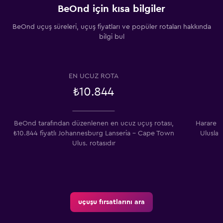
BeOnd için kısa bilgiler
BeOnd uçuş süreleri, uçuş fiyatları ve popüler rotaları hakkında
bilgi bul
EN UCUZ ROTA
₺10.844
BeOnd tarafından düzenlenen en ucuz uçuş rotası,
Harare U
₺10.844 fiyatlı Johannesburg Lanseria - Cape Town
Uluslar
Ulus. rotasıdır
uçuşu fırsatlarını ara