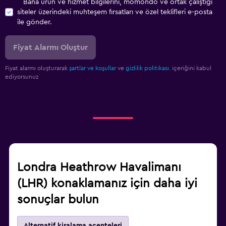
Bana ürün ve hizmet bilgilerini, momondo ve ortak çalıştığı
siteler üzerindeki muhteşem fırsatları ve özel teklifleri e-posta
ile gönder.
Fiyat Alarmı Oluştur
Fiyat alarmı oluşturarak
şartlar ve koşullar
ve
gizlilik politikası.
içeriğini kabul
ediyorsunuz
Londra Heathrow Havalimanı
(LHR) konaklamanız için daha iyi
sonuçlar bulun
Alternatif kiralama acenteleri