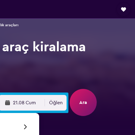
ık araçları
 araç kiralama
Ara
21.08 Cum
Öğlen