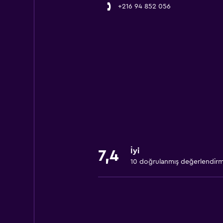
+216 94 852 056
İyi
7,4
10 doğrulanmış değerlendir