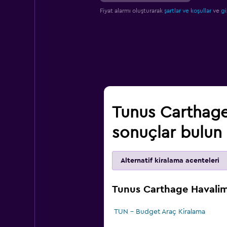
Fiyat alarmı oluşturarak
şartlar ve koşullar
ve
gi
Tunus Carthage
sonuçlar bulun
Alternatif kiralama acenteleri
Tunus Carthage Havalima
TUN - Budget Araç Kiralama