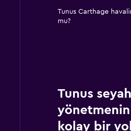
Tunus Carthage havalim
mu?
Tunus seyah
yönetmenin
kolay bir yo