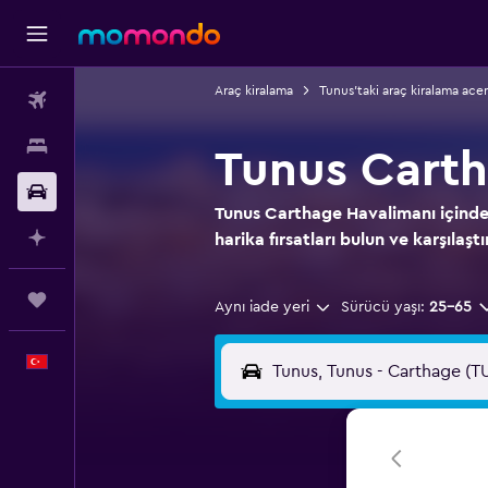
Araç kiralama
Tunus'taki araç kiralama acen
Uçak Bileti
Konaklama
Tunus Carth
Kiralık Araç
Tunus Carthage Havalimanı içindek
AI ile Planla
harika fırsatları bulun ve karşılaştı
Trips
Aynı iade yeri
Sürücü yaşı:
25-65
Türkçe