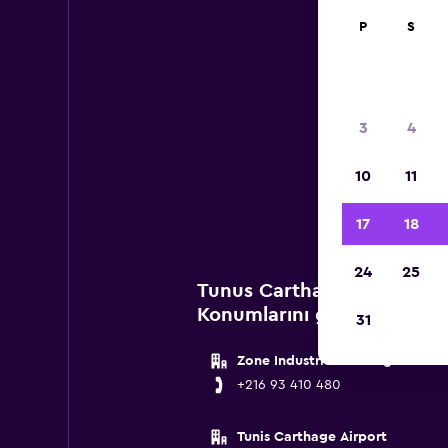
P
S
Tu
3
4
Aşa
10
11
kira
17
18
24
25
Tunus Carthage Havalimanı
Konumlarını göster
31
Zone Industrielle Charguia
+216 93 410 480
Tunis Carthage Airport