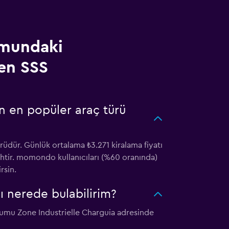
umundaki
ken SSS
n en popüler araç türü
rüdür. Günlük ortalama ₺3.271 kiralama fiyatı
cihtir. momondo kullanıcıları (%60 oranında)
rsin.
ı nerede bulabilirim?
numu Zone Industrielle Charguia adresinde