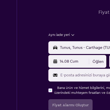
Fiyat
Aynı iade yeri
14.08 Cum
Öğlen
Bana ürün ve hizmet bilgilerini, m
üzerindeki muhteşem fırsatları ve öze
Fiyat Alarmı Oluştur