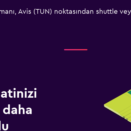
anı, Avis (TUN) noktasından shuttle vey
atinizi
 daha
lu