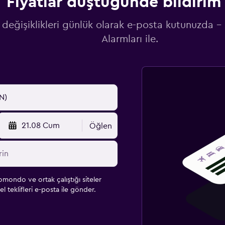
Fiyatlar düştüğünde bildirim 
 değişiklikleri günlük olarak e-posta kutunuzda -
Alarmları ile.
21.08 Cum
Öğlen
omondo ve ortak çalıştığı siteler
l teklifleri e-posta ile gönder.