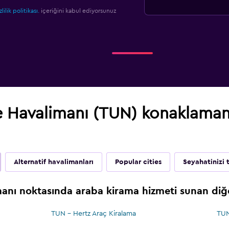
zlilik politikası.
içeriğini kabul ediyorsunuz
 Havalimanı (TUN) konaklamanız
Alternatif havalimanları
Popular cities
Seyahatinizi
nı noktasında araba kirama hizmeti sunan diğe
TUN - Hertz Araç Kiralama
TUN