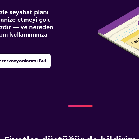
izle seyahat planı
ganize etmeyi çok
sizdir — ve nereden
ın kullanımınıza
ezervasyonlarımı Bul