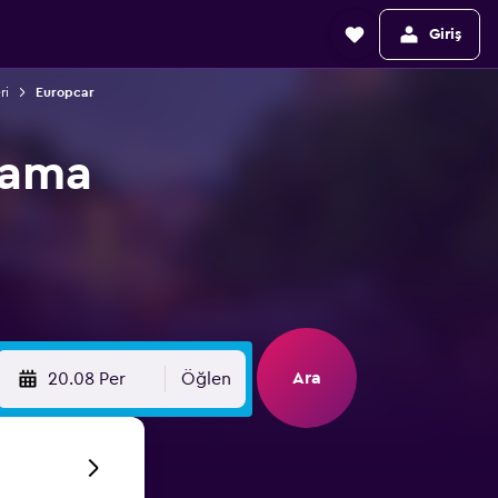
Giriş
ri
Europcar
lama
Ara
20.08 Per
Öğlen