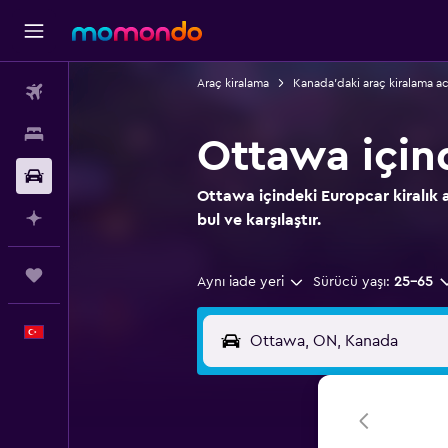
Araç kiralama
Kanada'daki araç kiralama ac
Uçak Bileti
Konaklama
Ottawa için
Kiralık Araç
Ottawa içindeki Europcar kiralık a
AI ile Planla
bul ve karşılaştır.
Trips
Aynı iade yeri
Sürücü yaşı:
25-65
Türkçe