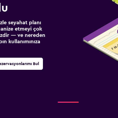
lu
izle seyahat planı
ganize etmeyi çok
sizdir — ve nereden
ın kullanımınıza
ezervasyonlarımı Bul