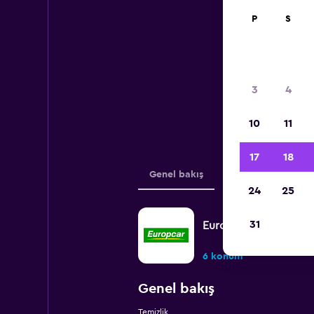
P
S
Aş
3
4
hak
10
11
17
18
Genel bakış
Konumlar
24
25
31
Europcar
6 konum
Genel bakış
Temizlik