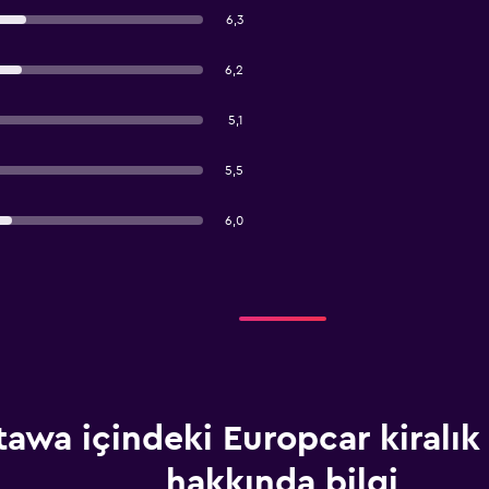
6,3
6,2
5,1
5,5
6,0
tawa içindeki Europcar kiralık 
hakkında bilgi