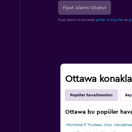
Fiyat Alarmı Oluştur
Fiyat alarmı oluşturarak
şartlar ve koşullar
ve
gi
Ottawa konaklam
Popüler havalimanları
Sey
Ottawa bu popüler haval
Montreal P Trudeau Ulus. Havaliman