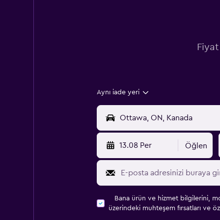
Fiyat
Aynı iade yeri
13.08 Per
Öğlen
Bana ürün ve hizmet bilgilerini, m
üzerindeki muhteşem fırsatları ve öze