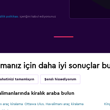
zlilik politikası.
içeriğini kabul ediyorsunuz
anız için daha iyi sonuçlar b
ahatinizi tamamlayın
Şanslı hissediyorum
imanlarında kiralık araba bulun
ı araç kiralama
Ottawa Ulus. Havalimanı araç kiralama
Kin