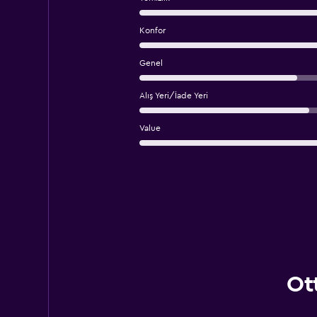
Konfor
Genel
Alış Yeri/İade Yeri
Value
Ot