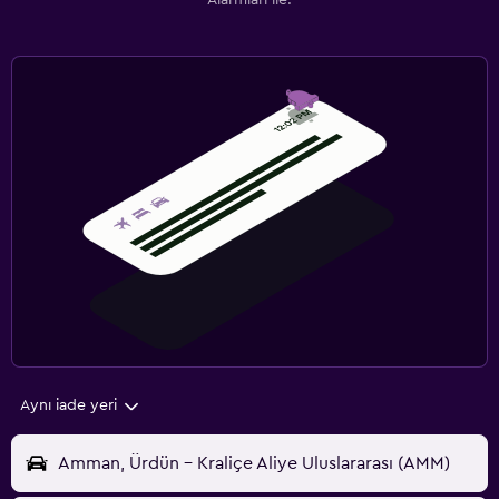
Alarmları ile.
Aynı iade yeri
Amman, Ürdün - Kraliçe Aliye Uluslararası (AMM)