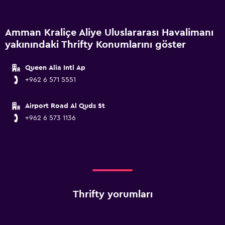
Amman Kraliçe Aliye Uluslararası Havalimanı
yakınındaki Thrifty Konumlarını göster
Queen Alia Intl Ap
+962 6 571 5551
Airport Road Al Quds St
+962 6 573 1136
Thrifty yorumları