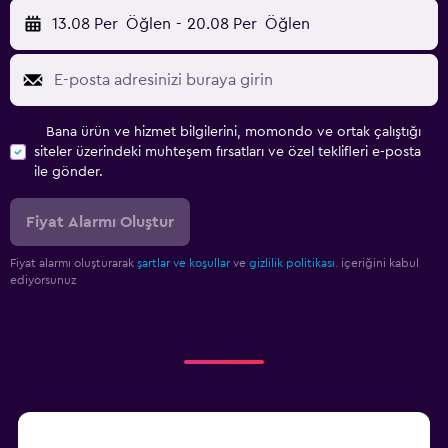
13.08 Per
Öğlen
-
20.08 Per
Öğlen
Bana ürün ve hizmet bilgilerini, momondo ve ortak çalıştığı
siteler üzerindeki muhteşem fırsatları ve özel teklifleri e-posta
ile gönder.
Fiyat Alarmı Oluştur
Fiyat alarmı oluşturarak
şartlar ve koşullar
ve
gizlilik politikası.
içeriğini kabul
ediyorsunuz