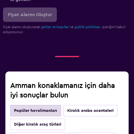
Fiyat Alarmı Oluştur
Fiyat alarmı oluşturarak
şartlar ve koşullar
ve
gizlilik politikası.
içeriğini kabul
ediyorsunuz
Amman konaklamanız için daha
iyi sonuçlar bulun
Popüler havalimanları
Kiralık araba acenteleri
Diğer kiralık araç türleri