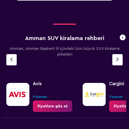
Amman SUV kiralama rehberi
Amman, Amman Başkent İli içindeki tüm büyük SUV kiralama
şirketleri
Avis
Cargini
9 konum
1 konum
Fiyatlara göz at
Fiyatlar