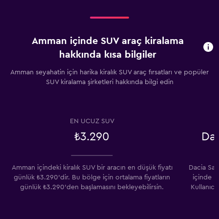
Amman içinde SUV araç kiralama
hakkında kısa bilgiler
Amman seyahatin için harika kiralık SUV araç fırsatları ve popüler
SUV kiralama şirketleri hakkında bilgi edin
EN UCUZ SUV
₺3.290
Da
Amman içindeki kiralık SUV bir aracın en düşük fiyatı
Dacia Sa
günlük ₺3.290'dir. Bu bölge için ortalama fiyatların
içinde k
günlük ₺3.290'den başlamasını bekleyebilirsin.
Kullanıcı