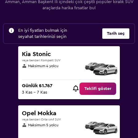
Amman, Amman Başkent İli içindeki çok çeşitli popüler kiralık SUV
araçlarda harika fırsatlar bul
En iyi fiyatları bulmak için
Tarih seç
seyahat tarihlerinizi seçin
Kia Stonic
veya benzeri Kompakt SUV
Maksimum 4 yolcu
Günlük ₺1.767
Teklifi göster
3 Kas - 7 Kas
Opel Mokka
veya benzeri Orta sınıf SUV
Maksimum 5 yolcu