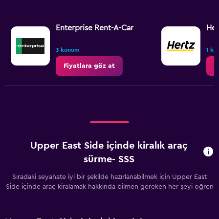
Enterprise Rent-A-Car
Her
3 konum
1 k
Fiyatlara göz at
F
Upper East Side içinde kiralık araç
sürme- SSS
Sıradaki seyahate iyi bir şekilde hazırlanabilmek için Upper East
Side içinde araç kiralamak hakkında bilmen gereken her şeyi öğren