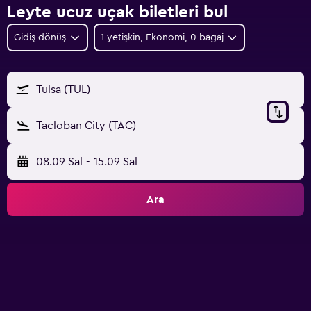
Leyte ucuz uçak biletleri bul
Gidiş dönüş
1 yetişkin, Ekonomi, 0 bagaj
Tulsa (TUL)
Tacloban City (TAC)
08.09 Sal
-
15.09 Sal
Ara