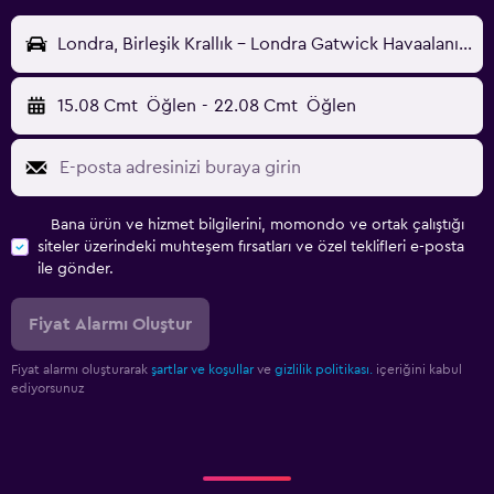
Londra, Birleşik Krallık - Londra Gatwick Havaalanı (LGW)
15.08 Cmt
Öğlen
-
22.08 Cmt
Öğlen
Bana ürün ve hizmet bilgilerini, momondo ve ortak çalıştığı
siteler üzerindeki muhteşem fırsatları ve özel teklifleri e-posta
ile gönder.
Fiyat Alarmı Oluştur
Fiyat alarmı oluşturarak
şartlar ve koşullar
ve
gizlilik politikası.
içeriğini kabul
ediyorsunuz