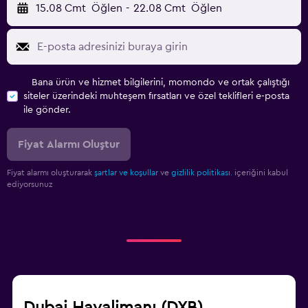
15.08 Cmt
Öğlen
-
22.08 Cmt
Öğlen
Bana ürün ve hizmet bilgilerini, momondo ve ortak çalıştığı
siteler üzerindeki muhteşem fırsatları ve özel teklifleri e-posta
ile gönder.
Fiyat Alarmı Oluştur
Fiyat alarmı oluşturarak
şartlar ve koşullar
ve
gizlilik politikası.
içeriğini kabul
ediyorsunuz