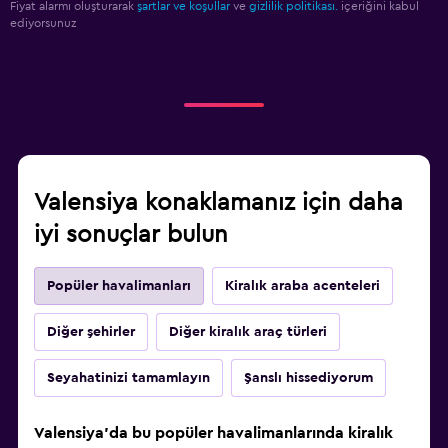
Fiyat alarmı oluşturarak
şartlar ve koşullar
ve
gizlilik politikası.
içeriğini kabul
ediyorsunuz
Valensiya konaklamanız için daha
iyi sonuçlar bulun
Popüler havalimanları
Kiralık araba acenteleri
Diğer şehirler
Diğer kiralık araç türleri
Seyahatinizi tamamlayın
Şanslı hissediyorum
Valensiya'da bu popüler havalimanlarında kiralık