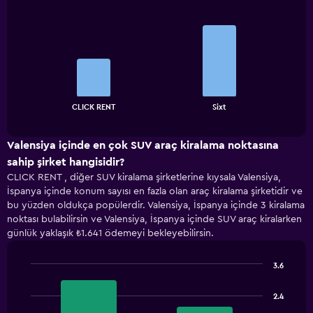
Bar
Chart
graphic.
chart
with
2
bars.
The
chart
End
CLICK RENT
Sixt
of
has
interactive
1
chart
X
Valensiya içinde en çok SUV araç kiralama noktasına
axis
sahip şirket hangisidir?
displaying
CLICK RENT , diğer SUV kiralama şirketlerine kıysala Valensiya,
categories.
İspanya içinde konum sayısı en fazla olan araç kiralama şirketidir ve
Range:
bu yüzden oldukça popülerdir. Valensiya, İspanya içinde 3 kiralama
2
noktası bulabilirsin ve Valensiya, İspanya içinde SUV araç kiralarken
categories.
günlük yaklaşık ₺1.641 ödemeyi bekleyebilirsin.
The
chart
has
3.6
1
Bar
Chart
Y
graphic.
chart
2.4
with
axis
2