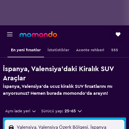
En yeni fırsatlar
İstatistikler
Acente rehberi
SSS
İspanya, Valensiya'daki Kiralık SUV
Araçlar
İspanya, Valensiya'da ucuz kiralık SUV fırsatlarını mı
arıyorsunuz? Hemen burada momondo'da arayın!
Aynı iade yeri
Sürücü yaşı:
25-65
Valensiya, Valensiya Özerk Bölgesi, İspanya