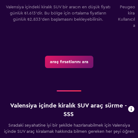
Valensiya içindeki kiralık SUV bir aracın en düşük fiyatı
Peugeot 
günlük ₺1.613'dir. Bu bölge için ortalama fiyatların
kiral
günlük ₺2.833'den başlamasını bekleyebilirsin.
Kullanıcıl
ar
araç fırsatlarını ara
Valensiya içinde kiralık SUV araç sürme -
SSS
Sıradaki seyahatine iyi bir şekilde hazırlanabilmek için Valensiya
içinde SUV araç kiralamak hakkında bilmen gereken her şeyi öğren