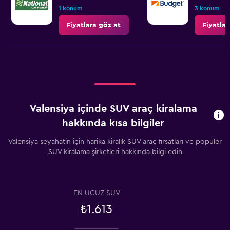
to
1 konum
3 konum
3.6.
Fiyatlara göz at
Fiyatlar
Valensiya içinde SUV araç kiralama
hakkında kısa bilgiler
Valensiya seyahatin için harika kiralık SUV araç fırsatları ve popüler
SUV kiralama şirketleri hakkında bilgi edin
EN UCUZ SUV
₺1.613