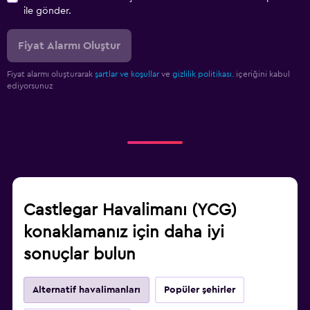
ile gönder.
Fiyat Alarmı Oluştur
Fiyat alarmı oluşturarak
şartlar ve koşullar
ve
gizlilik politikası.
içeriğini kabul
ediyorsunuz
Castlegar Havalimanı (YCG)
konaklamanız için daha iyi
sonuçlar bulun
Alternatif havalimanları
Popüler şehirler