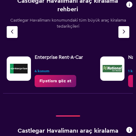
Castlegar Havalimanı araç kiralama
Range:
91
rehberi
categories.
The
Castlegar Havalimanı konumundaki tüm büyük araç kiralama
chart
tedarikçileri
has
1
Y
axis
displaying
Enterprise Rent-A-Car
Nat
values.
Range:
2200
4 konum
1 k
to
Fiyatlara göz at
F
2800.
Castlegar Havalimanı araç kiralama