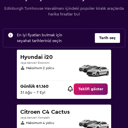
Edinburgh Turnhouse Havalimanı içindeki popüler kiralık araçlarda
harika fırsatlar bul
En iyi fiyatları bulmak için
Tarih seç
seyahat tarihlerinizi seçin
Hyundai i20
veya benzeri Ekonomi
Maksimum 2 yolcu
Günlük ₺1.160
Teklifi göster
31 Ağu - 7 Eyl
Citroen C4 Cactus
veya benzeri Kompakt
Maksimum 4 yolcu