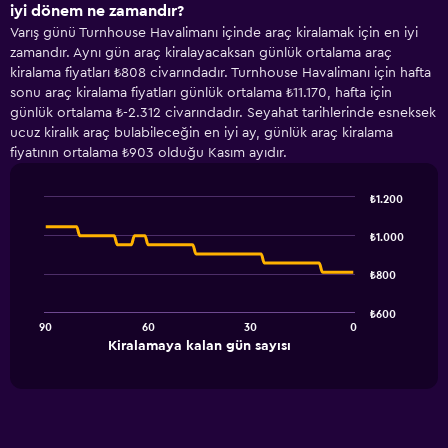
iyi dönem ne zamandır?
Varış günü Turnhouse Havalimanı içinde araç kiralamak için en iyi
zamandır. Aynı gün araç kiralayacaksan günlük ortalama araç
kiralama fiyatları ₺808 civarındadır. Turnhouse Havalimanı için hafta
sonu araç kiralama fiyatları günlük ortalama ₺11.170, hafta için
günlük ortalama ₺-2.312 civarındadır. Seyahat tarihlerinde esneksek
ucuz kiralık araç bulabileceğin en iyi ay, günlük araç kiralama
fiyatının ortalama ₺903 olduğu Kasım ayıdır.
₺1.200
Line
Chart
graphic.
chart
₺1.000
with
91
₺800
data
points.
₺600
90
60
30
0
The
End
Kiralamaya kalan gün sayısı
chart
of
interactive
has
chart
1
X
axis