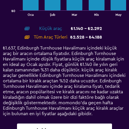
chart
has
₺0
1
End
Oca
Şub
Mar
Nis
May
of
X
interactive
axis
chart
Küçük araç
₺1.140 - ₺2.292
displaying
categories.
Tüm Araç Türleri
₺2.528 - ₺4.188
Range:
14
₺1.637, Edinburgh Turnhouse Havalimanı içindeki küçük
categories.
araç bir aracın ortalama fiyatıdır. Edinburgh Turnhouse
The
Havalimanı içinde düşük fiyatlara küçük araç kiralamak için
chart
en ideal ay Ocak ayıdır. Fiyat, günlük ₺1.140 ile yılın geri
has
kalan zamanından %31 daha düşüktür. küçük araç kiralık
1
araçlar genellikle Edinburgh Turnhouse Havalimanı içindeki
Y
ortalama bir kiralık araçtan %52 daha ucuzdur. Edinburgh
axis
Turnhouse Havalimanı içinde araç kiralama fiyatı, tedarik
displaying
etme, aracın popülaritesi ve kiralık aracını ne kadar uzakta
values.
kiraladığın dahil olmak üzere bir dizi faktöre bağlı olarak
Range:
değişiklik göstermektedir. momondo'da geçen hafta
0
Edinburgh Turnhouse Havalimanı küçük araç kiralık araçlar
to
için bulunan en iyi fiyatlar aşağıdaki gibidir.
4500.