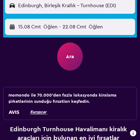
Edinburgh, Birleşik Krallık - Turnhouse (EDI)
15.08 Cmt
Öğlen
-
22.08 Cmt
Öğlen
Ara
momondo ile 70.000'den fazla lokasyonda kiralama
şirketlerinin sunduğu fırsatları keşfedin.
Edinburgh Turnhouse Havalimanı kiralık
araçları için bulunan en iyi fırsatlar