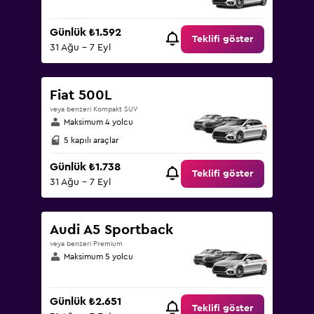
Günlük ₺1.592
Teklifi göster
31 Ağu - 7 Eyl
Fiat 500L
veya benzeri Kompakt SUV
Maksimum 4 yolcu
5 kapılı araçlar
Günlük ₺1.738
Teklifi göster
31 Ağu - 7 Eyl
Audi A5 Sportback
veya benzeri Premium
Maksimum 5 yolcu
Günlük ₺2.651
Teklifi göster