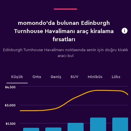
displaying
Kiralamaya
kalan
gün
momondo'da bulunan Edinburgh
sayısı.
Range:
Turnhouse Havalimanı araç kiralama
91
fırsatları
categories.
The
Edinburgh Turnhouse Havalimanı noktasında senin için doğru kiralık
chart
aracı bul
has
1
Y
axis
Küçük
Orta
Geniş
SUV
Minibüs
Lüks
displaying
values.
₺4.500
Range:
Combination
Chart
600
graphic.
chart
to
with
₺3.000
1200.
2
data
series.
₺1.500
The