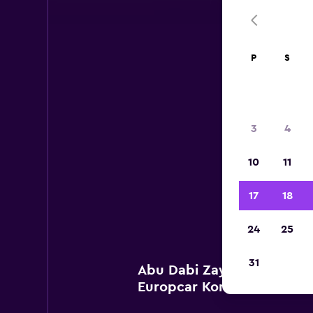
P
S
3
4
10
11
Aşağı
ara
17
18
24
25
31
Abu Dabi Zayed Intl Haval
Europcar Konumlarını göst