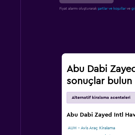
Fiyat alarmı oluşturarak
şartlar ve koşullar
ve
gi
Abu Dabi Zayed 
sonuçlar bulun
Alternatif kiralama acenteleri
Abu Dabi Zayed Intl Hav
AUH - Avis Araç Kiralama