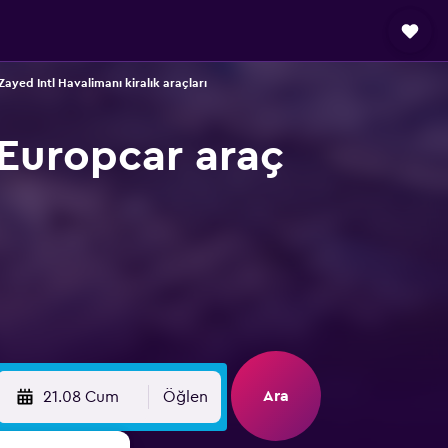
ayed Intl Havalimanı kiralık araçları
 Europcar araç
Ara
21.08 Cum
Öğlen