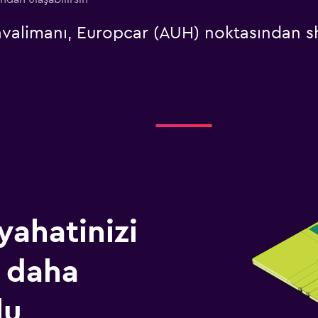
valimanı, Europcar (AUH) noktasından shu
yahatinizi
 daha
lu