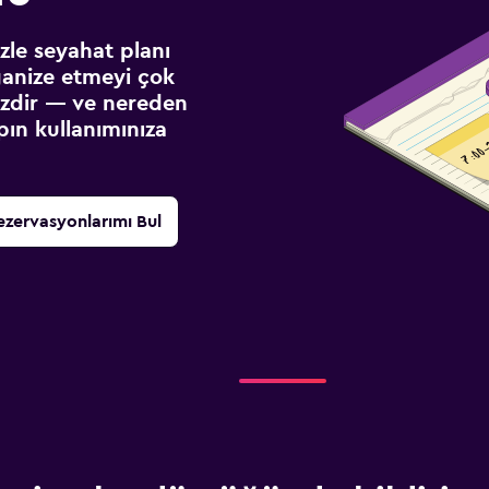
izle seyahat planı
ganize etmeyi çok
sizdir — ve nereden
ın kullanımınıza
ezervasyonlarımı Bul