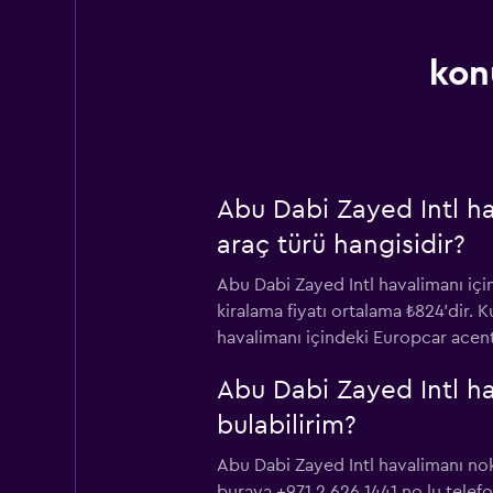
kon
Abu Dabi Zayed Intl h
araç türü hangisidir?
Abu Dabi Zayed Intl havalimanı içi
kiralama fiyatı ortalama ₺824'dir. K
havalimanı içindeki Europcar acen
Abu Dabi Zayed Intl ha
bulabilirim?
Abu Dabi Zayed Intl havalimanı no
buraya +971 2 626 1441 no.lu telefo