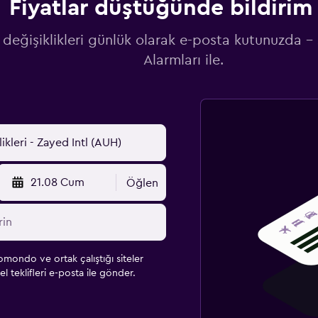
Fiyatlar düştüğünde bildirim 
 değişiklikleri günlük olarak e-posta kutunuzda -
Alarmları ile.
21.08 Cum
Öğlen
omondo ve ortak çalıştığı siteler
l teklifleri e-posta ile gönder.