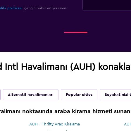
zlilik politikası.
içeriğini kabul ediyorsunuz
Intl Havalimanı (AUH) konaklam
Alternatif havalimanları
Popular cities
Seyahatinizi
alimanı noktasında araba kirama hizmeti sunan 
AUH - Thrifty Araç Kiralama
AUH