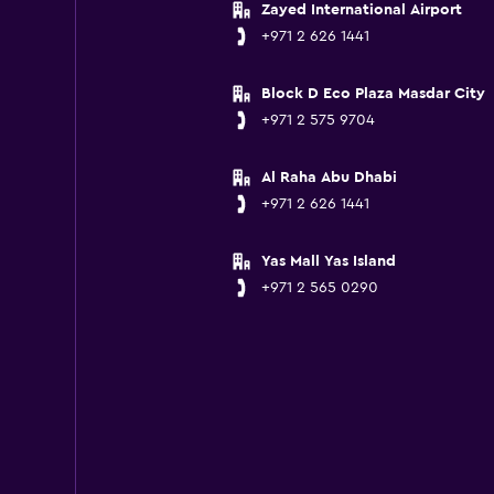
Zayed International Airport
+971 2 626 1441
Block D Eco Plaza Masdar City
+971 2 575 9704
Al Raha Abu Dhabi
+971 2 626 1441
Yas Mall Yas Island
+971 2 565 0290