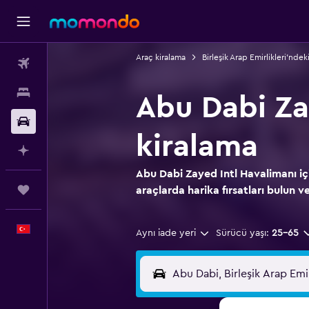
Araç kiralama
Birleşik Arap Emirlikleri'ndek
Uçak Bileti
Konaklama
Abu Dabi Za
Kiralık Araç
kiralama
AI ile Planla
Abu Dabi Zayed Intl Havalimanı iç
Trips
araçlarda harika fırsatları bulun ve
Türkçe
Aynı iade yeri
Sürücü yaşı:
25-65