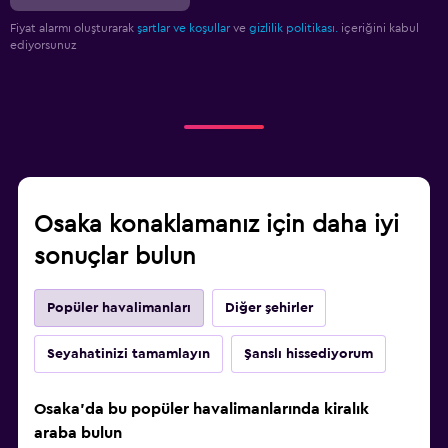
Fiyat alarmı oluşturarak
şartlar ve koşullar
ve
gizlilik politikası.
içeriğini kabul
ediyorsunuz
Osaka konaklamanız için daha iyi
sonuçlar bulun
Popüler havalimanları
Diğer şehirler
Seyahatinizi tamamlayın
Şanslı hissediyorum
Osaka'da bu popüler havalimanlarında kiralık
araba bulun