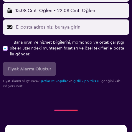
15.08 Cmt
Öğlen
-
22.08 Cmt
Öğlen
Bana ürün ve hizmet bilgilerini, momondo ve ortak çalıştığı
siteler üzerindeki muhteşem fırsatları ve özel teklifleri e-posta
ile gönder.
Fiyat Alarmı Oluştur
Fiyat alarmı oluşturarak
şartlar ve koşullar
ve
gizlilik politikası.
içeriğini kabul
ediyorsunuz