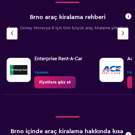
3000.
Brno araç kiralama rehberi
Brno, Güney Moravya ili için tüm büyük araç kiralama şirketleri
Enterprise Rent-A-Car
Ac
1 konum
1 k
Fiyatlara göz at
F
Brno içinde araç kiralama hakkında kısa