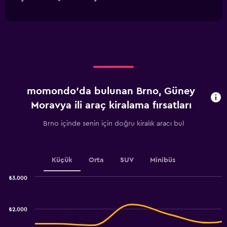
of
has
interactive
1
chart
X
axis
displaying
categories.
Range:
5
categories.
momondo'da bulunan Brno, Güney
The
chart
Moravya ili araç kiralama fırsatları
has
1
Brno içinde senin için doğru kiralık aracı bul
Y
axis
displaying
values.
Küçük
Orta
SUV
Minibüs
Range:
0
₺3.000
Combination
to
Chart
graphic.
chart
30.
with
₺2.000
2
data