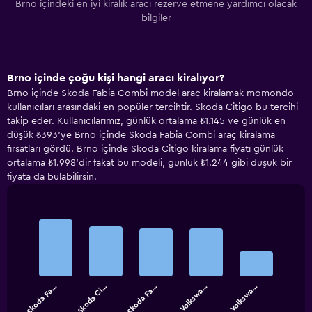
Brno içindeki en iyi kiralık aracı rezerve etmene yardımcı olacak
bilgiler
Brno içinde çoğu kişi hangi aracı kiralıyor?
Brno içinde Skoda Fabia Combi model araç kiralamak momondo
kullanıcıları arasındaki en popüler tercihtir. Skoda Citigo bu tercihi
takip eder. Kullanıcılarımız, günlük ortalama ₺1.145 ve günlük en
düşük ₺393'ye Brno içinde Skoda Fabia Combi araç kiralama
fırsatları gördü. Brno içinde Skoda Citigo kiralama fiyatı günlük
ortalama ₺1.998'dir fakat bu modeli, günlük ₺1.244 gibi düşük bir
fiyata da bulabilirsin.
Bar
Chart
graphic.
chart
with
5
bars.
Skoda Fa…
Skoda Ci…
Skoda Fa…
Volkswa…
Volkswa…
The
chart
End