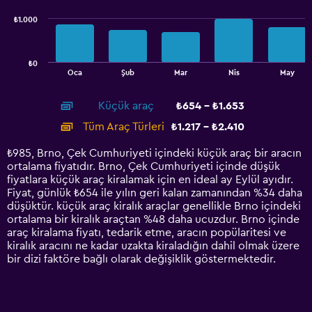
series.
₺1.000
The
chart
has
₺0
1
End
Oca
Şub
Mar
Nis
May
of
X
interactive
axis
chart
Küçük araç
₺654 - ₺1.653
displaying
categories.
Tüm Araç Türleri
₺1.217 - ₺2.410
Range:
14
₺985, Brno, Çek Cumhuriyeti içindeki küçük araç bir aracın
categories.
ortalama fiyatıdır. Brno, Çek Cumhuriyeti içinde düşük
The
fiyatlara küçük araç kiralamak için en ideal ay Eylül ayıdır.
chart
Fiyat, günlük ₺654 ile yılın geri kalan zamanından %34 daha
has
düşüktür. küçük araç kiralık araçlar genellikle Brno içindeki
1
ortalama bir kiralık araçtan %48 daha ucuzdur. Brno içinde
Y
araç kiralama fiyatı, tedarik etme, aracın popülaritesi ve
axis
kiralık aracını ne kadar uzakta kiraladığın dahil olmak üzere
displaying
bir dizi faktöre bağlı olarak değişiklik göstermektedir.
values.
Range:
0
to