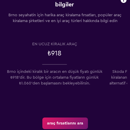
bilgiler
Brno seyahatin için harika araç kiralama fırsatları, popüler araç
kiralama şirketleri ve en iyi araç türleri hakkında bilgi edin
EN UCUZ KIRALIK ARAÇ
₺918
Brno içindeki kiralık bir aracın en düşük fiyatı günlük
Skoda Fab
₺918'dir. Bu bölge için ortalama fiyatların günlük
kiralanan 
₺1.060'den başlamasını bekleyebilirsin.
alternatif 
araç fırsatlarını ara