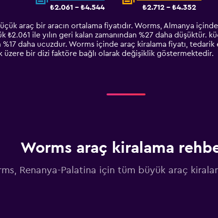
₺2.061 - ₺4.544
₺2.712 - ₺4.352
çük araç bir aracın ortalama fiyatıdır. Worms, Almanya içinde 
lük ₺2.061 ile yılın geri kalan zamanından %27 daha düşüktür. kü
n %17 daha ucuzdur. Worms içinde araç kiralama fiyatı, tedarik e
 üzere bir dizi faktöre bağlı olarak değişiklik göstermektedir.
Worms araç kiralama rehbe
ms, Renanya-Palatina için tüm büyük araç kiralam