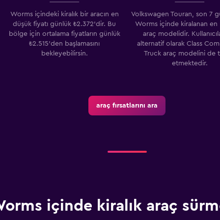
Fiyatlara göz at
Worms içindeki kiralık bir aracın en
Volkswagen Touran, son 7 g
düşük fiyatı günlük ₺2.372'dir. Bu
Worms içinde kiralanan en
bölge için ortalama fiyatların günlük
araç modelidir. Kullanıcıl
₺2.515'den başlamasını
alternatif olarak Class Co
bekleyebilirsin.
Truck araç modelini de t
etmektedir.
araç fırsatlarını ara
orms içinde kiralık araç sürm