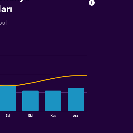
arı
bul
Eyl
Eki
Kas
Ara