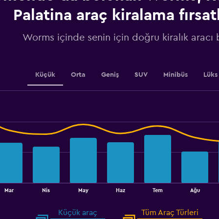
axis
displaying
Palatina araç kiralama fırsatl
values.
Range:
Worms içinde senin için doğru kiralık aracı 
0
to
2400.
Küçük
Orta
Geniş
SUV
Minibüs
Lüks
Mar
Nis
May
Haz
Tem
Ağu
Küçük araç
Tüm Araç Türleri