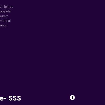
ün içinde
 popüler
arımız
mmercial
ercih
e- SSS