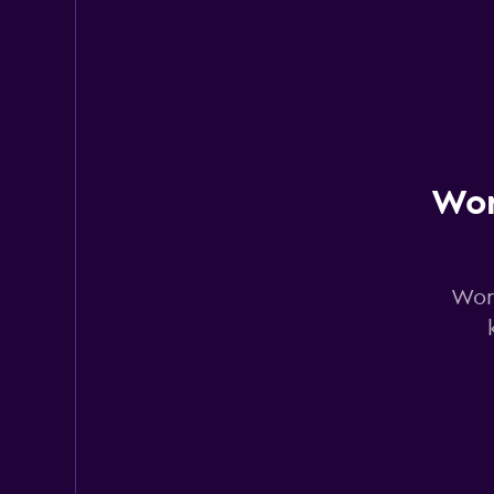
Hertz
1 konum
Wor
Shouqi
1 konum
Worm
Thrifty
1 konum