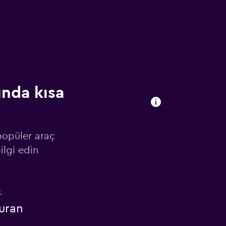
ında kısa
 popüler araç
ilgi edin
L
uran