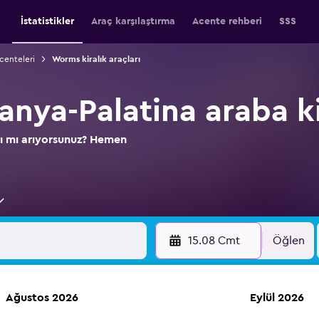
İstatistikler
Araç karşılaştırma
Acente rehberi
SSS
centeleri
Worms kiralık araçları
nya-Palatina araba k
nı mı arıyorsunuz? Hemen
15.08 Cmt
Öğlen
Ağustos 2026
Eylül 2026