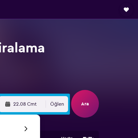
iralama
Ara
22.08 Cmt
Öğlen