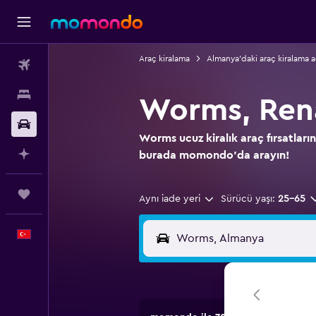
Araç kiralama
Almanya'daki araç kiralama a
Uçak Bileti
Konaklama
Worms, Rena
Kiralık Araç
Worms ucuz kiralık araç fırsatları
AI ile Planla
burada momondo'da arayın!
Trips
Aynı iade yeri
Sürücü yaşı:
25-65
Türkçe