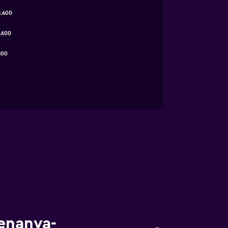
2.400
.600
800
enanya-