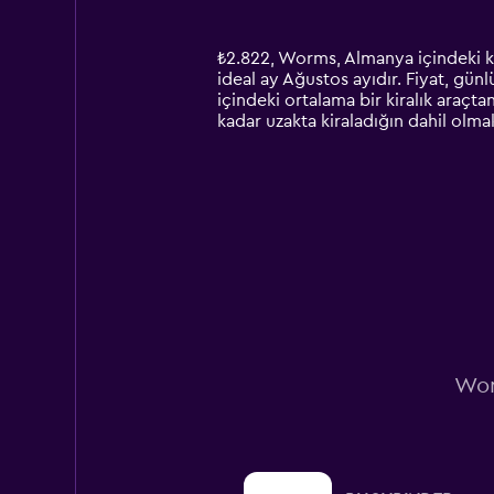
categories.
Range:
14
₺2.822, Worms, Almanya içindeki kü
categories.
ideal ay Ağustos ayıdır. Fiyat, gün
The
içindeki ortalama bir kiralık araçta
chart
kadar uzakta kiraladığın dahil olmak
has
1
Y
axis
displaying
values.
Range:
0
to
6000.
Wor