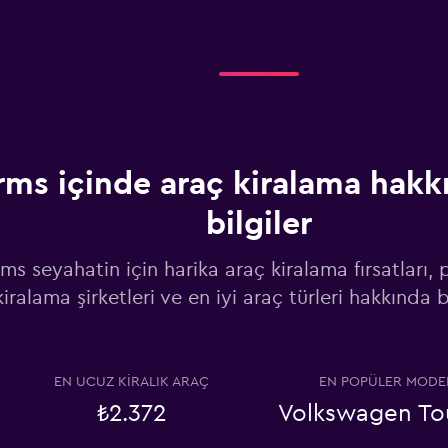
Fiyatlara göz at
ms içinde araç kiralama hakk
bilgiler
Fiyatlara göz at
s seyahatin için harika araç kiralama fırsatları,
kiralama şirketleri ve en iyi araç türleri hakkında b
Fiyatlara göz at
EN UCUZ KIRALIK ARAÇ
EN POPÜLER MODE
₺2.372
Volkswagen To