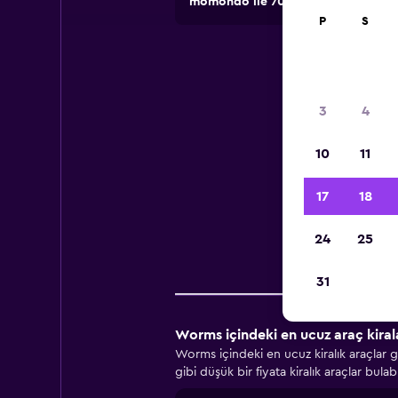
momondo ile 70.000'den fazla lokasy
P
S
Wor
3
4
10
11
Worm
17
18
24
25
Şir
31
Worms içindeki en ucuz araç kiral
Worms içindeki en ucuz kiralık araçlar
gibi düşük bir fiyata kiralık araçlar bula