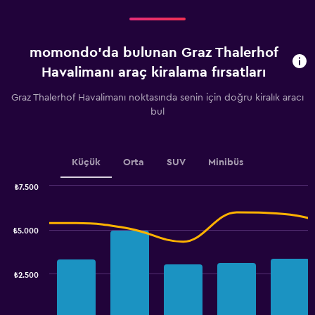
Kiralamaya
kalan
gün
momondo'da bulunan Graz Thalerhof
sayısı.
Range:
Havalimanı araç kiralama fırsatları
91
categories.
Graz Thalerhof Havalimanı noktasında senin için doğru kiralık aracı
The
bul
chart
has
1
Y
Küçük
Orta
SUV
Minibüs
axis
displaying
₺7.500
values.
Combination
Chart
graphic.
chart
Range:
with
1200
₺5.000
2
to
data
2400.
series.
₺2.500
The
chart
has