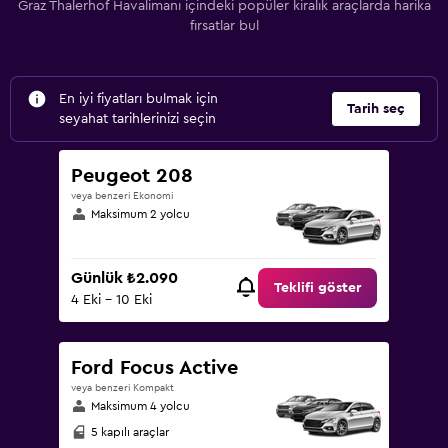
Graz Thalerhof Havalimanı içindeki popüler kiralık araçlarda harika
fırsatlar bul
En iyi fiyatları bulmak için
Tarih seç
seyahat tarihlerinizi seçin
Peugeot 208
veya benzeri Ekonomi
Maksimum 2 yolcu
Günlük ₺2.090
Teklifi göster
4 Eki - 10 Eki
Ford Focus Active
veya benzeri Kompakt
Maksimum 4 yolcu
5 kapılı araçlar