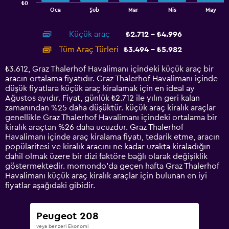
₺0
1
End
Oca
Şub
Mar
Nis
May
of
X
interactive
axis
chart
Küçük araç
₺2.712 - ₺4.996
displaying
categories.
Tüm Araç Türleri
₺3.494 - ₺5.982
Range:
14
₺3.612, Graz Thalerhof Havalimanı içindeki küçük araç bir
categories.
aracın ortalama fiyatıdır. Graz Thalerhof Havalimanı içinde
The
düşük fiyatlara küçük araç kiralamak için en ideal ay
chart
Ağustos ayıdır. Fiyat, günlük ₺2.712 ile yılın geri kalan
has
zamanından %25 daha düşüktür. küçük araç kiralık araçlar
1
genellikle Graz Thalerhof Havalimanı içindeki ortalama bir
Y
kiralık araçtan %26 daha ucuzdur. Graz Thalerhof
axis
Havalimanı içinde araç kiralama fiyatı, tedarik etme, aracın
displaying
popülaritesi ve kiralık aracını ne kadar uzakta kiraladığın
values.
dahil olmak üzere bir dizi faktöre bağlı olarak değişiklik
Range:
göstermektedir. momondo'da geçen hafta Graz Thalerhof
0
Havalimanı küçük araç kiralık araçlar için bulunan en iyi
to
fiyatlar aşağıdaki gibidir.
7500.
Peugeot 208
veya benzeri Ekonomi