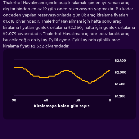
Thalerhof Havalimanı içinde araç kiralamak için en iyi zaman araç
alış tarihinden en az 19 gün önce rezervasyon yapmaktır. Bu kadar
önceden yapılan rezervasyonlarda günlük araç kiralama fiyatları
₺1.618 civarındadır. Thalerhof Havalimanı için hafta sonu araç
kiralama fiyatları günlük ortalama ₺2.360, hafta için günlük ortalama
₺2.079 civarındadır. Thalerhof Havalimanı içinde ucuz kiralık araç
bulabileceğin en iyi ay Eylül ayıdır. Eylül ayında günlük araç
kiralama fiyatı ₺2.332 civarındadır.
₺2.400
Line
Chart
graphic.
chart
₺2.000
with
91
₺1.600
data
points.
₺1.200
90
60
30
0
The
End
Kiralamaya kalan gün sayısı
chart
of
interactive
has
chart
1
X
axis
displaying