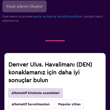
Fiyat Alarmı Oluştur
Fiyat alarmı oluşturarak
şartlar ve koşullar
ve
gizlilik politikası.
içeriğini kabul
ediyorsunuz
Denver Ulus. Havalimanı (DEN)
konaklamanız için daha iyi
sonuçlar bulun
Alternatif kiralama acenteleri
Alternatif havalimanları
Popular cities