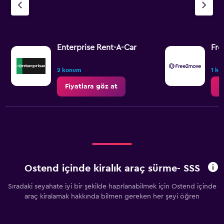
Enterprise Rent-A-Car
Fr
2 konum
1 k
Fiyatlara göz at
F
Ostend içinde kiralık araç sürme- SSS
Sıradaki seyahate iyi bir şekilde hazırlanabilmek için Ostend içinde
araç kiralamak hakkında bilmen gereken her şeyi öğren