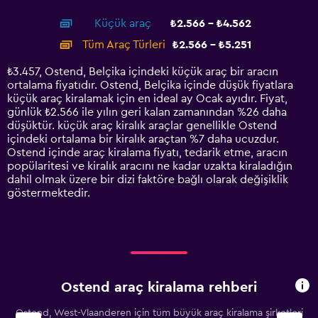
interactive
axis
chart
Küçük araç
₺2.566 - ₺4.562
displaying
categories.
Tüm Araç Türleri
₺2.566 - ₺5.251
Range:
14
₺3.457, Ostend, Belçika içindeki küçük araç bir aracın
categories.
ortalama fiyatıdır. Ostend, Belçika içinde düşük fiyatlara
The
küçük araç kiralamak için en ideal ay Ocak ayıdır. Fiyat,
chart
günlük ₺2.566 ile yılın geri kalan zamanından %26 daha
has
düşüktür. küçük araç kiralık araçlar genellikle Ostend
1
içindeki ortalama bir kiralık araçtan %7 daha ucuzdur.
Y
Ostend içinde araç kiralama fiyatı, tedarik etme, aracın
axis
popülaritesi ve kiralık aracını ne kadar uzakta kiraladığın
displaying
dahil olmak üzere bir dizi faktöre bağlı olarak değişiklik
values.
göstermektedir.
Range:
0
to
6000.
Ostend araç kiralama rehberi
Ostend, West-Vlaanderen için tüm büyük araç kiralama şirketleri