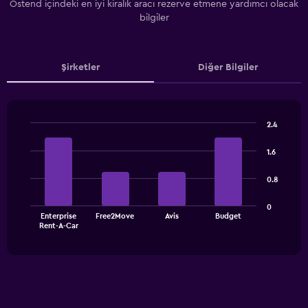
Ostend içindeki en iyi kiralık aracı rezerve etmene yardımcı olacak
bilgiler
Şirketler
Diğer Bilgiler
2.4
Bar
Chart
graphic.
chart
1.6
with
4
0.8
bars.
The
0
Enterprise
Free2Move
Avis
Budget
chart
End
Rent-A-Car
of
has
interactive
1
chart
X
axis
displaying
categories.