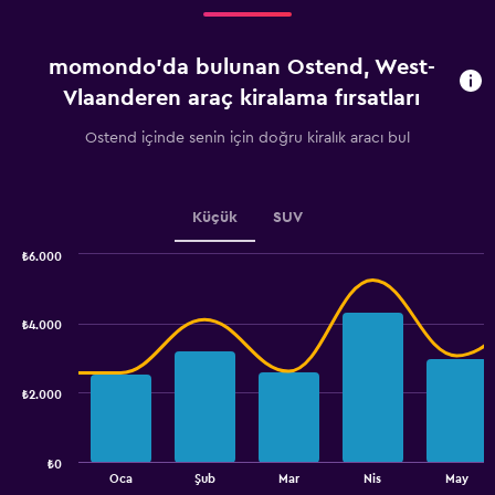
Range:
4
categories.
momondo'da bulunan Ostend, West-
The
chart
Vlaanderen araç kiralama fırsatları
has
1
Ostend içinde senin için doğru kiralık aracı bul
Y
axis
displaying
values.
Küçük
SUV
Range:
0
₺6.000
Combination
to
Chart
graphic.
chart
2.4.
with
₺4.000
2
data
series.
₺2.000
The
chart
has
₺0
1
End
Oca
Şub
Mar
Nis
May
of
X