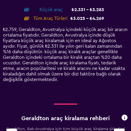
interactive
axis
chart
Küçük araç
₺2.331 - ₺3.283
displaying
categories.
Tüm Araç Türleri
₺3.025 - ₺4.269
Range:
14
₺2.759, Geraldton, Avustralya içindeki küçük araç bir aracın
categories.
ortalama fiyatıdır. Geraldton, Avustralya içinde düşük
The
fiyatlara küçük araç kiralamak için en ideal ay Ağustos
chart
ayıdır. Fiyat, günlük ₺2.331 ile yılın geri kalan zamanından
has
%16 daha düşüktür. küçük araç kiralık araçlar genellikle
1
Geraldton içindeki ortalama bir kiralık araçtan %20 daha
Y
ucuzdur. Geraldton içinde araç kiralama fiyatı, tedarik
axis
etme, aracın popülaritesi ve kiralık aracını ne kadar uzakta
displaying
kiraladığın dahil olmak üzere bir dizi faktöre bağlı olarak
values.
değişiklik göstermektedir.
Range:
0
to
4500.
Geraldton araç kiralama rehberi
Geraldton, Batı Avustralya için tüm büyük araç kiralama şirketleri