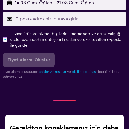
14.08 Cum
Öğlen
-
21.08 Cum
Öğlen
Bana ürün ve hizmet bilgilerini, momondo ve ortak çalıştığı
siteler üzerindeki muhteşem fırsatları ve özel teklifleri e-posta
ile gönder.
Fiyat Alarmı Oluştur
Fiyat alarmı oluşturarak
şartlar ve koşullar
ve
gizlilik politikası.
içeriğini kabul
ediyorsunuz
Geraldton konaklamanız için daha