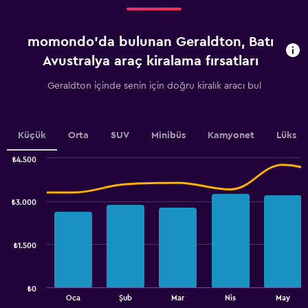
Range:
4
categories.
momondo'da bulunan Geraldton, Batı
The
chart
Avustralya araç kiralama fırsatları
has
1
Geraldton içinde senin için doğru kiralık aracı bul
Y
axis
displaying
values.
Küçük
Orta
SUV
Minibüs
Kamyonet
Lüks
Range:
0
₺4.500
Combination
to
Chart
graphic.
chart
3600.
with
₺3.000
2
data
series.
₺1.500
The
chart
has
₺0
1
End
Oca
Şub
Mar
Nis
May
of
X