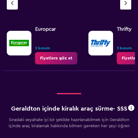
Europcar
Thrifty
2 konum
3 konum
Fiyatlara göz at
Fiyatlar
Geraldton içinde kiralık araç sürme- SSS
Sıradaki seyahate iyi bir şekilde hazırlanabilmek için Geraldton
içinde araç kiralamak hakkında bilmen gereken her şeyi öğren