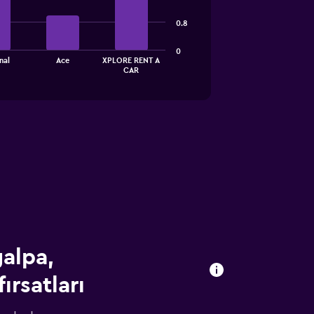
0.8
0
nal
Ace
XPLORE RENT A
CAR
alpa,
ırsatları