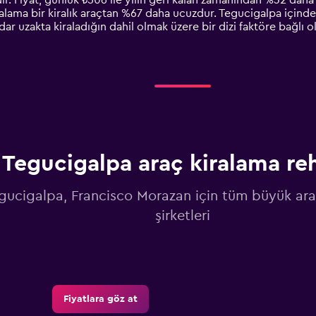
ır. Fiyat, günlük ₺506 ile yılın geri kalan zamanından %32 daha 
alama bir kiralık araçtan %67 daha ucuzdur. Tegucigalpa içinde 
adar uzakta kiraladığın dahil olmak üzere bir dizi faktöre bağlı 
Tegucigalpa araç kiralama re
gucigalpa, Francisco Morazan için tüm büyük ara
şirketleri
Fiyatlara göz at