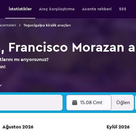
İstatistikler
Araç karşılaştırma
Acente rehberi
SSS
acenteleri
Tegucigalpa kiralık araçları
, Francisco Morazan a
tlarını mı arıyorsunuz?
ın!
15.08 Cmt
Öğlen
Ağustos 2026
Eylül 2026