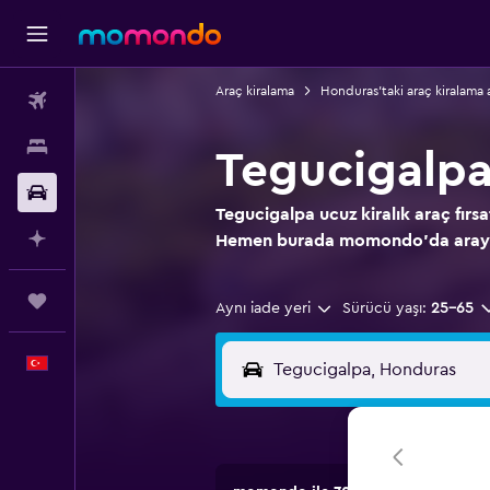
Araç kiralama
Honduras'taki araç kiralama 
Uçak Bileti
Konaklama
Tegucigalpa
Kiralık Araç
Tegucigalpa ucuz kiralık araç fırsa
AI ile Planla
Hemen burada momondo'da aray
Trips
Aynı iade yeri
Sürücü yaşı:
25-65
Türkçe