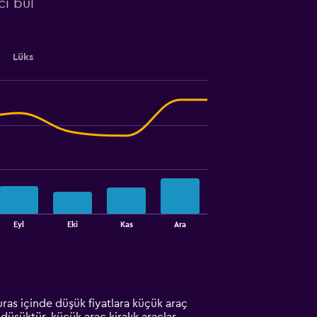
cı bul
Lüks
Eyl
Eki
Kas
Ara
ras içinde düşük fiyatlara küçük araç