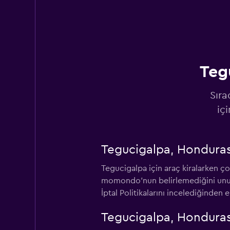
Enterprise Rent-A
2 konum
Teg
Hertz
Sıra
2 konum
iç
Tegucigalpa, Honduras 
National
Tegucigalpa için araç kiralarken ço
2 konum
momondo'nun belirlemediğini unutma
İptal Politikalarını incelediğinden e
Alamo
Tegucigalpa, Honduras i