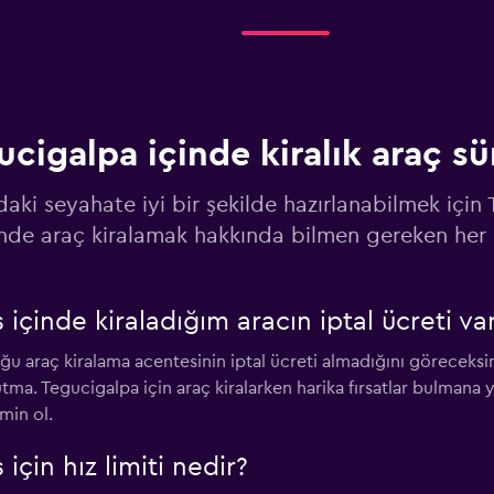
-Car
Fiyatlara göz at
ucigalpa içinde kiralık araç s
Fiyatlara göz at
daki seyahate iyi bir şekilde hazırlanabilmek için
inde araç kiralamak hakkında bilmen gereken her 
içinde kiraladığım aracın iptal ücreti va
Fiyatlara göz at
ğu araç kiralama acentesinin iptal ücreti almadığını göreceksin. 
. Tegucigalpa için araç kiralarken harika fırsatlar bulmana y
min ol.
çin hız limiti nedir?
Fiyatlara göz at