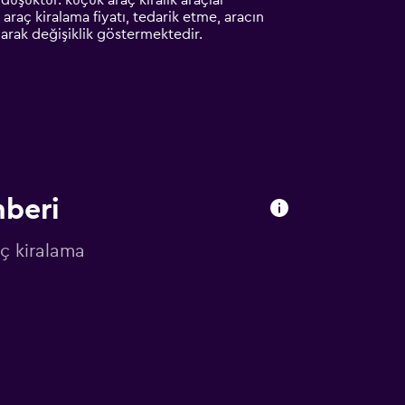
düşüktür. küçük araç kiralık araçlar
araç kiralama fiyatı, tedarik etme, aracın
olarak değişiklik göstermektedir.
hberi
ç kiralama