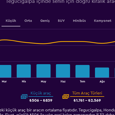
Tegucigalpa içinde senin için doğru kiralık ara
0
to
2.4.
Küçük
Orta
Geniş
SUV
Minibüs
Kamyonet
Mar
Nis
May
Haz
Tem
Ağu
Küçük araç
Tüm Araç Türleri
₺506 - ₺839
₺1.761 - ₺2.569
ki küçük araç bir aracın ortalama fiyatıdır. Tegucigalpa, Hondu