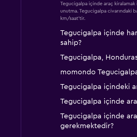
Tegucigalpa içinde araç kiralamak 
2 konum
unutma. Tegucigalpa civarındaki ban
km/saat'tir.
Tegucigalpa içinde han
sahip?
Tegucigalpa, Honduras
momondo Tegucigalpa iç
Tegucigalpa içindeki 
Tegucigalpa içinde ara
Tegucigalpa içinde ara
gerekmektedir?