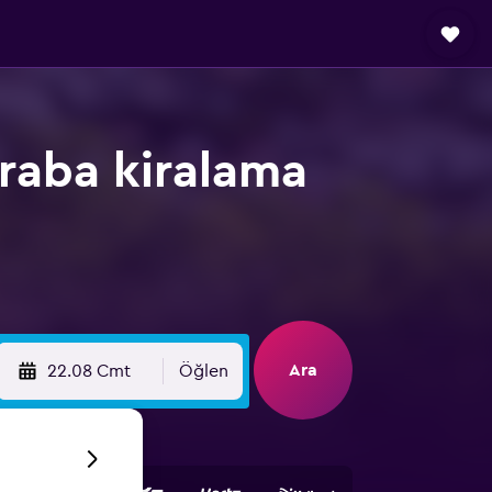
raba kiralama
Ara
22.08 Cmt
Öğlen