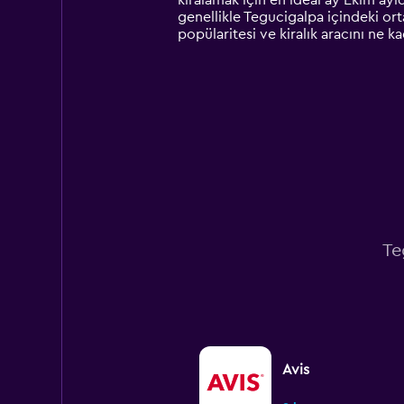
kiralamak için en ideal ay Ekim ayıd
The
genellikle Tegucigalpa içindeki ort
chart
popülaritesi ve kiralık aracını ne k
has
1
Y
axis
displaying
values.
Range:
0
to
3000.
Te
Avis