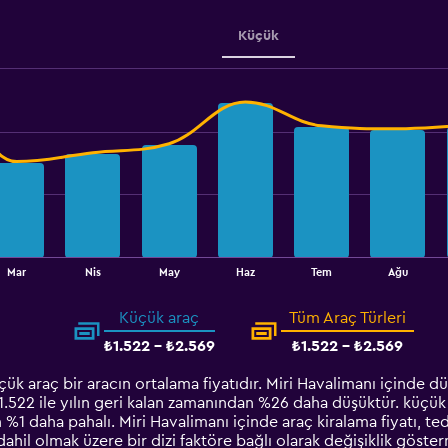
Range:
1500
Küçük
to
3000.
Mar
Nis
May
Haz
Tem
Ağu
Küçük araç
Tüm Araç Türleri
₺1.522 - ₺2.569
₺1.522 - ₺2.569
ük araç bir aracın ortalama fiyatıdır. Miri Havalimanı içinde dü
₺1.522 ile yılın geri kalan zamanından %26 daha düşüktür. küçük 
n %1 daha pahalı. Miri Havalimanı içinde araç kiralama fiyatı, ted
dahil olmak üzere bir dizi faktöre bağlı olarak değişiklik göste