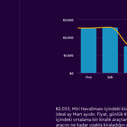
₺3.000
Combination
Chart
graphic.
chart
with
₺2.000
2
data
series.
₺1.000
The
chart
has
₺0
1
End
Oca
Şub
of
X
interactive
axis
chart
displaying
categories.
Range:
14
₺2.053, Miri Havalimanı içindeki küç
categories.
ideal ay Mart ayıdır. Fiyat, günlük 
The
içindeki ortalama bir kiralık araçta
chart
aracını ne kadar uzakta kiraladığın 