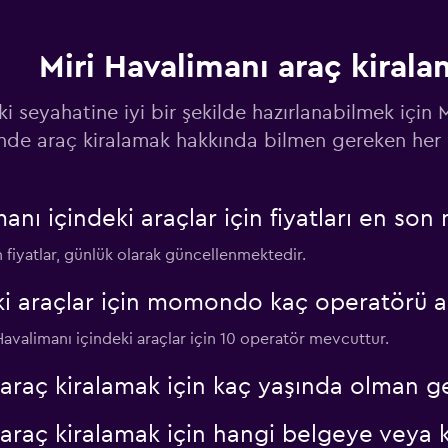
Miri Havalimanı araç kiral
ki seyahatine iyi bir şekilde hazırlanabilmek için 
Fiyatlara göz at
inde araç kiralamak hakkında bilmen gereken her 
ı içindeki araçlar için fiyatları en son
Fiyatlara göz at
n fiyatlar, günlük olarak güncellenmektedir.
eki araçlar için momondo kaç operatörü 
 Havalimanı içindeki araçlar için 10 operatör mevcuttur.
Fiyatlara göz at
 araç kiralamak için kaç yaşında olman g
 araç kiralamak için hangi belgeye veya 