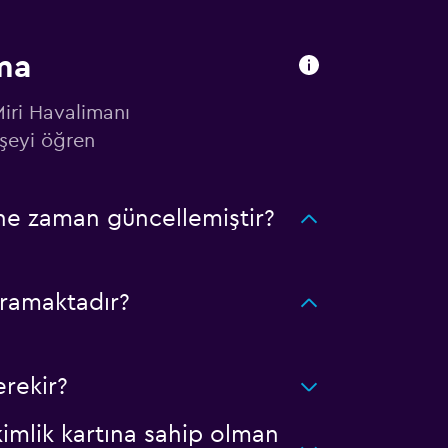
ama
Miri Havalimanı
şeyi öğren
 ne zaman güncellemiştir?
aramaktadır?
erekir?
kimlik kartına sahip olman