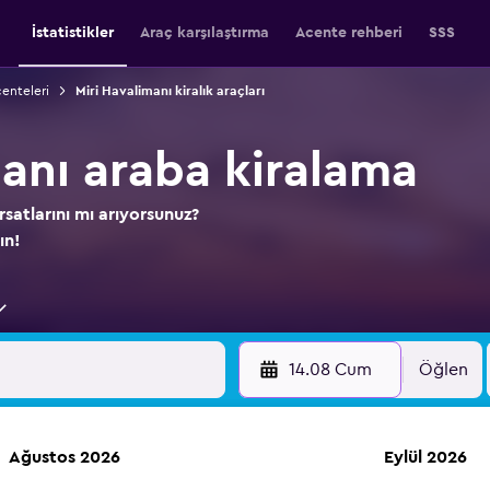
İstatistikler
Araç karşılaştırma
Acente rehberi
SSS
centeleri
Miri Havalimanı kiralık araçları
manı araba kiralama
rsatlarını mı arıyorsunuz?
ın!
14.08 Cum
Öğlen
Ağustos 2026
Eylül 2026