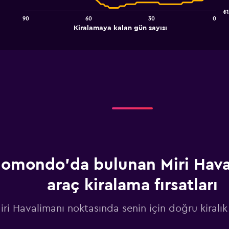
points.
₺1
90
60
30
0
The
End
Kiralamaya kalan gün sayısı
chart
of
interactive
has
chart
1
X
axis
displaying
Kiralamaya
kalan
gün
sayısı.
Range:
91
categories.
The
omondo'da bulunan Miri Hava
chart
has
araç kiralama fırsatları
1
Y
iri Havalimanı noktasında senin için doğru kiralık
axis
displaying
values.