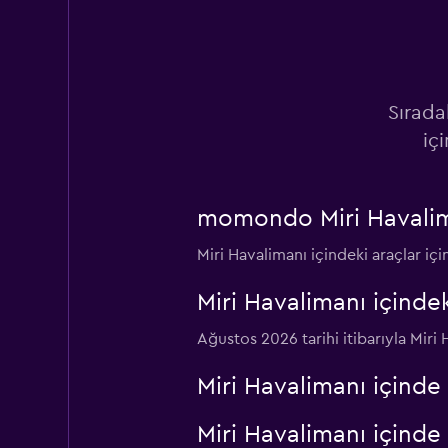
1 konum
Green Matrix
Sırada
iç
1 konum
momondo Miri Havaliman
Agtran
Miri Havalimanı içindeki araçlar içi
1 konum
Miri Havalimanı içind
Ağustos 2026 tarihi itibarıyla Miri
Hertz
Miri Havalimanı içinde
1 konum
Miri Havalimanı içinde