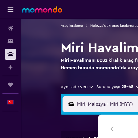
Araç kiralama
Malezya'daki araç kiralama a
Uçak Bileti
Konaklama
Miri Havali
Kiralık Araç
Miri Havalimanı ucuz kiralık araç fı
AI ile Planla
Hemen burada momondo'da aray
Trips
Aynı iade yeri
Sürücü yaşı:
25-65
Türkçe