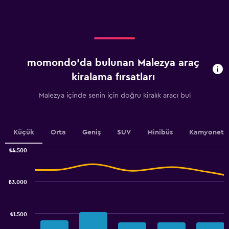
axis
displaying
categories.
Range:
4
categories.
momondo'da bulunan Malezya araç
The
chart
kiralama fırsatları
has
1
Malezya içinde senin için doğru kiralık aracı bul
Y
axis
displaying
values.
Küçük
Orta
Geniş
SUV
Minibüs
Kamyonet
Range:
0
₺4.500
Combination
to
Chart
graphic.
chart
18.
with
₺3.000
2
data
series.
₺1.500
The