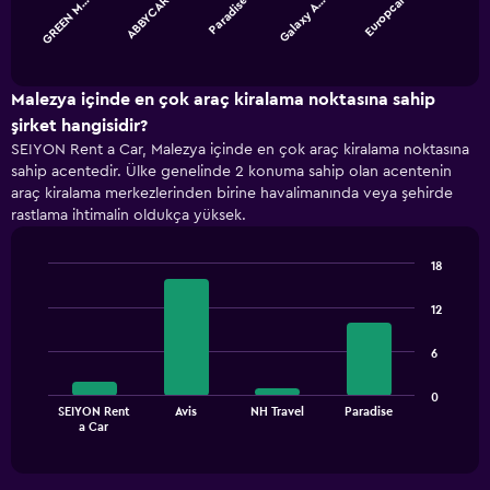
Europcar
GREEN M…
ABBYCAR
Paradise
Galaxy A…
The
chart
End
of
has
interactive
1
chart
X
Malezya içinde en çok araç kiralama noktasına sahip
axis
şirket hangisidir?
displaying
SEIYON Rent a Car, Malezya içinde en çok araç kiralama noktasına
categories.
sahip acentedir. Ülke genelinde 2 konuma sahip olan acentenin
Range:
araç kiralama merkezlerinden birine havalimanında veya şehirde
5
rastlama ihtimalin oldukça yüksek.
categories.
The
chart
18
has
Bar
Chart
1
graphic.
chart
12
with
Y
4
axis
6
bars.
displaying
values.
The
0
Range:
SEIYON Rent
Avis
NH Travel
Paradise
chart
End
0
a Car
of
has
to
interactive
1
chart
1800.
X