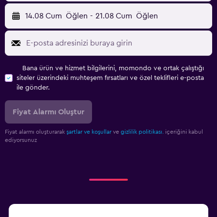
14.08 Cum
Öğlen
-
21.08 Cum
Öğlen
Bana ürün ve hizmet bilgilerini, momondo ve ortak çalıştığı
siteler üzerindeki muhteşem fırsatları ve özel teklifleri e-posta
ile gönder.
Fiyat Alarmı Oluştur
Fiyat alarmı oluşturarak
şartlar ve koşullar
ve
gizlilik politikası.
içeriğini kabul
ediyorsunuz