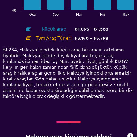
chart
has
₺0
1
End
Oca
Şub
Mar
Nis
May
of
X
interactive
axis
chart
Küçük araç
₺1.093 - ₺1.568
displaying
categories.
Tüm Araç Türleri
₺3.140 - ₺3.798
Range:
14
₺1.284, Malezya içindeki küçük araç bir aracın ortalama
categories.
fiyatıdır. Malezya içinde düşük fiyatlara küçük araç
The
kiralamak için en ideal ay Mart ayıdır. Fiyat, günlük ₺1.093
chart
ile yılın geri kalan zamanından %15 daha düşüktür. küçük
has
araç kiralık araçlar genellikle Malezya içindeki ortalama bir
1
kiralık araçtan %64 daha ucuzdur. Malezya içinde araç
Y
kiralama fiyatı, tedarik etme, aracın popülaritesi ve kiralık
axis
aracını ne kadar uzakta kiraladığın dahil olmak üzere bir dizi
displaying
faktöre bağlı olarak değişiklik göstermektedir.
values.
Range:
0
to
4500.
Malezya araç kiralama rehberi