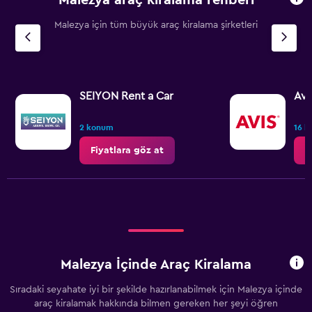
Malezya için tüm büyük araç kiralama şirketleri
SEIYON Rent a Car
Avi
2 konum
16 
Fiyatlara göz at
F
Malezya İçinde Araç Kiralama
Sıradaki seyahate iyi bir şekilde hazırlanabilmek için Malezya içinde
araç kiralamak hakkında bilmen gereken her şeyi öğren