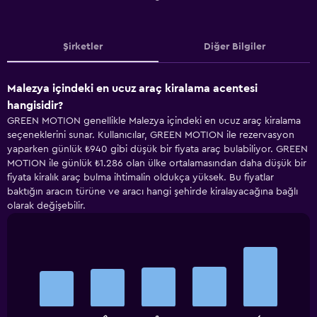
Şirketler
Diğer Bilgiler
Malezya içindeki en ucuz araç kiralama acentesi
hangisidir?
GREEN MOTION genellikle Malezya içindeki en ucuz araç kiralama
seçeneklerini sunar. Kullanıcılar, GREEN MOTION ile rezervasyon
yaparken günlük ₺940 gibi düşük bir fiyata araç bulabiliyor. GREEN
MOTION ile günlük ₺1.286 olan ülke ortalamasından daha düşük bir
fiyata kiralık araç bulma ihtimalin oldukça yüksek. Bu fiyatlar
baktığın aracın türüne ve aracı hangi şehirde kiralayacağına bağlı
olarak değişebilir.
Bar
Chart
graphic.
chart
with
5
bars.