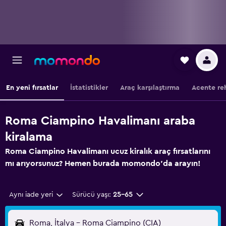
En yeni fırsatlar
İstatistikler
Araç karşılaştırma
Acente re
Roma Ciampino Havalimanı araba
kiralama
Roma Ciampino Havalimanı ucuz kiralık araç fırsatlarını
mı arıyorsunuz? Hemen burada momondo'da arayın!
Aynı iade yeri
Sürücü yaşı:
25-65
Roma, İtalya - Roma Ciampino (CIA)