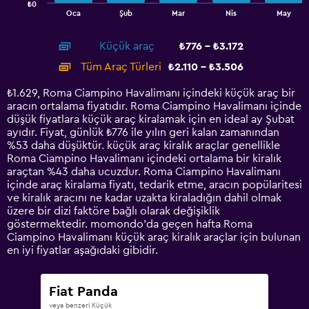
₺0
1
End
Oca
Şub
Mar
Nis
May
of
X
interactive
axis
chart
Küçük araç
₺776 - ₺3.172
displaying
categories.
Tüm Araç Türleri
₺2.110 - ₺3.506
Range:
14
₺1.629, Roma Ciampino Havalimanı içindeki küçük araç bir
categories.
aracın ortalama fiyatıdır. Roma Ciampino Havalimanı içinde
The
düşük fiyatlara küçük araç kiralamak için en ideal ay Şubat
chart
ayıdır. Fiyat, günlük ₺776 ile yılın geri kalan zamanından
has
%53 daha düşüktür. küçük araç kiralık araçlar genellikle
1
Roma Ciampino Havalimanı içindeki ortalama bir kiralık
Y
araçtan %43 daha ucuzdur. Roma Ciampino Havalimanı
axis
içinde araç kiralama fiyatı, tedarik etme, aracın popülaritesi
displaying
ve kiralık aracını ne kadar uzakta kiraladığın dahil olmak
values.
üzere bir dizi faktöre bağlı olarak değişiklik
Range:
göstermektedir. momondo'da geçen hafta Roma
0
Ciampino Havalimanı küçük araç kiralık araçlar için bulunan
to
en iyi fiyatlar aşağıdaki gibidir.
4500.
Fiat Panda
veya benzeri Küçük