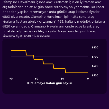
Ciampino Havalimanı içinde araç kiralamak için en iyi zaman araç
alış tarihinden en az 12 gün önce rezervasyon yapmaktır. Bu kadar
önceden yapılan rezervasyonlarda günlük araç kiralama fiyatları
₺523 civarındadır. Ciampino Havalimanı için hafta sonu araç
kiralama fiyatları günlük ortalama ₺1.965, hafta için günlük ortalama
₺820 civarındadır. Ciampino Havalimanı içinde ucuz kiralık araç
bulabileceğin en iyi ay Mayıs ayıdır. Mayıs ayında günlük araç
kiralama fiyatı ₺618 civarındadır.
₺800
Line
Chart
graphic.
chart
₺700
with
91
₺600
data
points.
₺500
90
60
30
0
The
End
Kiralamaya kalan gün sayısı
chart
of
interactive
has
chart
1
X
axis
displaying