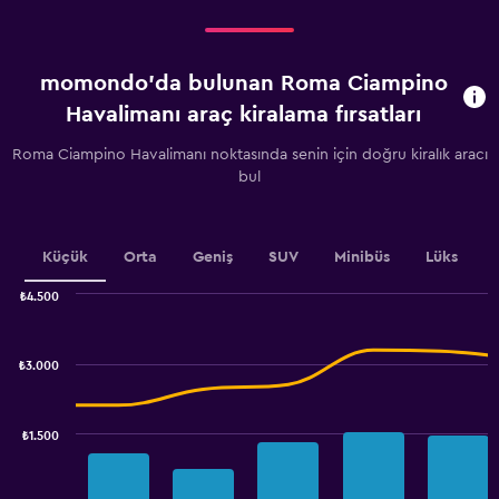
Kiralamaya
kalan
gün
momondo'da bulunan Roma Ciampino
sayısı.
Range:
Havalimanı araç kiralama fırsatları
91
categories.
Roma Ciampino Havalimanı noktasında senin için doğru kiralık aracı
The
bul
chart
has
1
Y
Küçük
Orta
Geniş
SUV
Minibüs
Lüks
axis
displaying
₺4.500
values.
Combination
Chart
graphic.
chart
Range:
with
500
₺3.000
2
to
data
800.
series.
₺1.500
The
chart
has