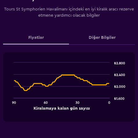
Tours St Symphorien Havalimanı içindeki en iyi kiralık aracı rezerve
etmene yardımcı olacak bilgiler
Fiyatlar
Diğer Bilgiler
₺2.800
Line
Chart
graphic.
chart
₺2.400
with
91
₺2.000
data
points.
₺1.600
90
60
30
0
The
End
Kiralamaya kalan gün sayısı
chart
of
interactive
has
chart
1
X
axis