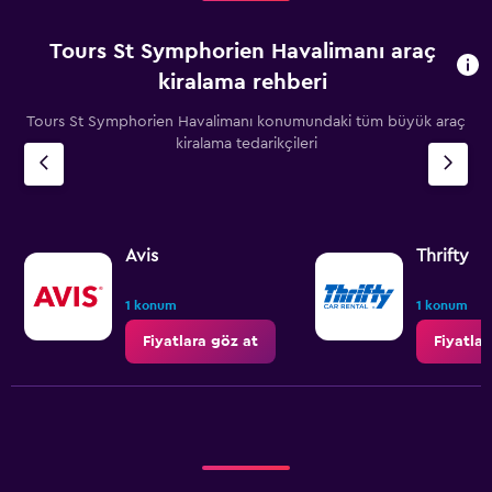
Tours St Symphorien Havalimanı araç
kiralama rehberi
Tours St Symphorien Havalimanı konumundaki tüm büyük araç
kiralama tedarikçileri
Avis
Thrifty
1 konum
1 konum
Fiyatlara göz at
Fiyatlar