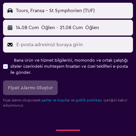
Tours, Fransa - St Symphorien (TUF)
14.08 Cum
Öğlen
-
21.08 Cum
Öğlen
Bana ürün ve hizmet bilgilerini, momondo ve ortak çalıştığı
siteler üzerindeki muhteşem fırsatları ve özel teklifleri e-posta
ile gönder.
Fiyat Alarmı Oluştur
Fiyat alarmı oluşturarak
şartlar ve koşullar
ve
gizlilik politikası.
içeriğini kabul
ediyorsunuz