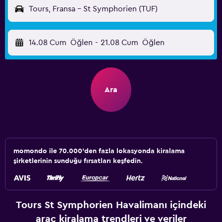
Tours, Fransa - St Symphorien (TUF)
14.08 Cum
Öğlen
-
21.08 Cum
Öğlen
Ara
momondo ile 70.000'den fazla lokasyonda kiralama
şirketlerinin sunduğu fırsatları keşfedin.
Tours St Symphorien Havalimanı içindeki
araç kiralama trendleri ve veriler