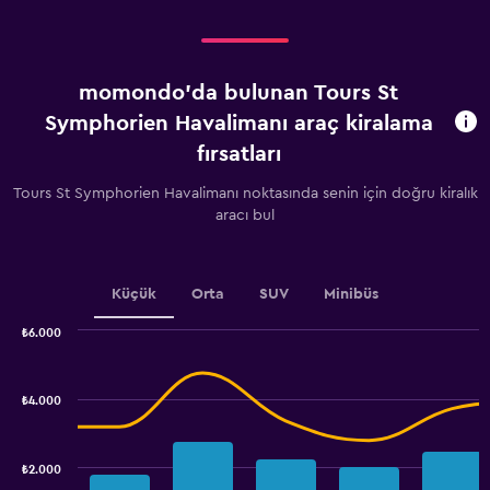
displaying
Kiralamaya
kalan
gün
momondo'da bulunan Tours St
sayısı.
Range:
Symphorien Havalimanı araç kiralama
91
fırsatları
categories.
The
Tours St Symphorien Havalimanı noktasında senin için doğru kiralık
chart
aracı bul
has
1
Y
axis
Küçük
Orta
SUV
Minibüs
displaying
values.
₺6.000
Range:
Combination
Chart
1600
graphic.
chart
to
with
₺4.000
2800.
2
data
series.
₺2.000
The