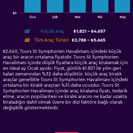
chart
has
₺0
1
End
Oca
Şub
Mar
Nis
May
of
X
interactive
axis
chart
Küçük araç
₺1.821 - ₺4.657
displaying
categories.
Tüm Araç Türleri
₺2.788 - ₺5.665
Range:
14
₺2.640, Tours St Symphorien Havalimanı içindeki küçük
categories.
araç bir aracın ortalama fiyatıdır. Tours St Symphorien
The
Havalimanı içinde düşük fiyatlara küçük araç kiralamak için
chart
en ideal ay Ocak ayıdır. Fiyat, günlük ₺1.821 ile yılın geri
has
kalan zamanından %32 daha düşüktür. küçük araç kiralık
1
araçlar genellikle Tours St Symphorien Havalimanı içindeki
Y
ortalama bir kiralık araçtan %31 daha ucuzdur. Tours St
axis
Symphorien Havalimanı içinde araç kiralama fiyatı, tedarik
displaying
etme, aracın popülaritesi ve kiralık aracını ne kadar uzakta
values.
kiraladığın dahil olmak üzere bir dizi faktöre bağlı olarak
Range:
değişiklik göstermektedir.
0
to
6000.