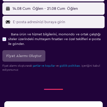
14.08 Cum
Öğlen
-
21.08 Cum
Öğlen
Bana ürün ve hizmet bilgilerini, momondo ve ortak çalıştığı
siteler üzerindeki muhteşem fırsatları ve özel teklifleri e-posta
ile gönder.
Fiyat Alarmı Oluştur
Fiyat alarmı oluşturarak
şartlar ve koşullar
ve
gizlilik politikası.
içeriğini kabul
ediyorsunuz