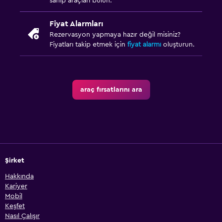
sahip araçları bulun.
Fiyat Alarmları
Rezervasyon yapmaya hazır değil misiniz?
Fiyatları takip etmek için
fiyat alarmı
oluşturun.
araç fırsatlarını ara
Şirket
Hakkında
Kariyer
Mobil
Keşfet
Nasıl Çalışır