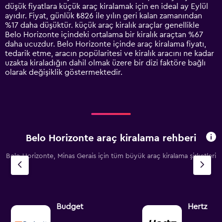
The
düşük fiyatlara küçük araç kiralamak için en ideal ay Eylül
chart
ayıdır. Fiyat, günlük ₺826 ile yılın geri kalan zamanından
has
%17 daha düşüktür. küçük araç kiralık araçlar genellikle
1
Belo Horizonte içindeki ortalama bir kiralık araçtan %67
Y
daha ucuzdur. Belo Horizonte içinde araç kiralama fiyatı,
axis
tedarik etme, aracın popülaritesi ve kiralık aracını ne kadar
displaying
uzakta kiraladığın dahil olmak üzere bir dizi faktöre bağlı
values.
olarak değişiklik göstermektedir.
Range:
0
to
4500.
Belo Horizonte araç kiralama rehberi
Belo Horizonte, Minas Gerais için tüm büyük araç kiralama şirketleri
Budget
Hertz