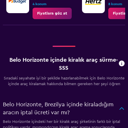
4 konum
8 konum
Fiyatlara göz at
Fiyatlar
Belo Horizonte içinde kiralık araç sürme-
SSS
Sıradaki seyahate iyi bir şekilde hazırlanabilmek için Belo Horizonte
içinde araç kiralamak hakkında bilmen gereken her şeyi öğren
Belo Horizonte, Brezilya içinde kiraladığım
aracın iptal ücreti var mı?
Belo Horizonte içindeki her bir kiralık araç şirketinin farklı bir iptal
politikası vardır. momondo'nın kiralık araç arama sonuçlarında