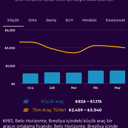
Y
axis
displaying
values.
Küçük
Orta
Geniş
SUV
Minibüs
Kamyonet
Range:
0
₺4.500
Combination
to
Chart
graphic.
chart
3.6.
with
₺3.000
2
data
series.
₺1.500
The
chart
has
₺0
1
End
Oca
Şub
Mar
Nis
May
of
X
interactive
axis
chart
Küçük araç
₺826 - ₺1.176
displaying
categories.
Tüm Araç Türleri
₺2.459 - ₺3.540
Range:
14
₺983, Belo Horizonte, Brezilya içindeki küçük araç bir
categories.
aracın ortalama fiyatıdır. Belo Horizonte, Brezilya içinde