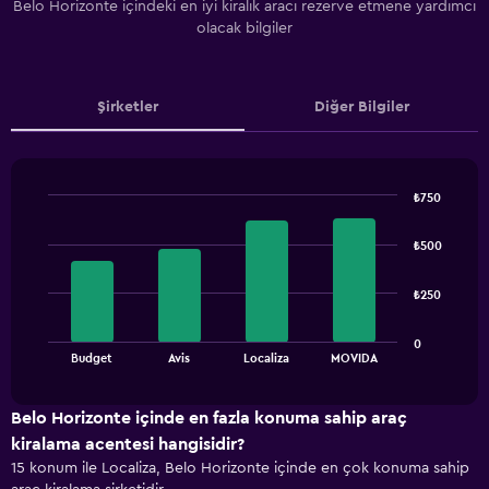
Belo Horizonte içindeki en iyi kiralık aracı rezerve etmene yardımcı
olacak bilgiler
Şirketler
Diğer Bilgiler
₺750
Bar
Chart
graphic.
chart
₺500
with
4
bars.
₺250
The
0
chart
End
Budget
Avis
Localiza
MOVIDA
of
has
interactive
1
chart
X
Belo Horizonte içinde en fazla konuma sahip araç
axis
kiralama acentesi hangisidir?
displaying
15 konum ile Localiza, Belo Horizonte içinde en çok konuma sahip
categories.