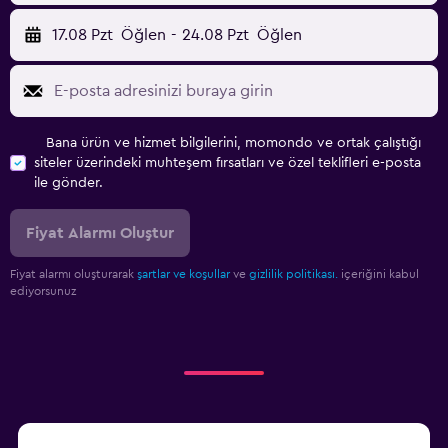
17.08 Pzt
Öğlen
-
24.08 Pzt
Öğlen
Bana ürün ve hizmet bilgilerini, momondo ve ortak çalıştığı
siteler üzerindeki muhteşem fırsatları ve özel teklifleri e-posta
ile gönder.
Fiyat Alarmı Oluştur
Fiyat alarmı oluşturarak
şartlar ve koşullar
ve
gizlilik politikası.
içeriğini kabul
ediyorsunuz