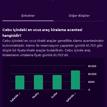
Şirketler
Diğer Bilgiler
Cebu içindeki en ucuz araç kiralama acentesi
hangisidir?
Cebu içindeki en ucuz kiralık araçlar genellikle Alamo acentesinden
bulunmaktadır. Alamo ile rezervasyon yaparken günlük ₺1.703 gibi
düşük bir fiyata kiralık araçlar bulabilirsin. Cebu içinde araç
kiralamanın ortalama fiyatı günlük ₺1.703'dir.
₺1.500
Bar
Chart
graphic.
chart
₺1.000
with
4
₺500
bars.
0
Thrifty
Dollar
Saferide …
Saferide …
The
chart
End
of
has
interactive