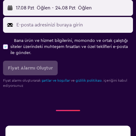
17.08 Pzt
Öğlen
-
24.08 Pzt
Öğlen
Bana ürün ve hizmet bilgilerini, momondo ve ortak çalıştığı
siteler üzerindeki muhteşem fırsatları ve özel teklifleri e-posta
ile gönder.
Fiyat Alarmı Oluştur
Fiyat alarmı oluşturarak
şartlar ve koşullar
ve
gizlilik politikası.
içeriğini kabul
ediyorsunuz