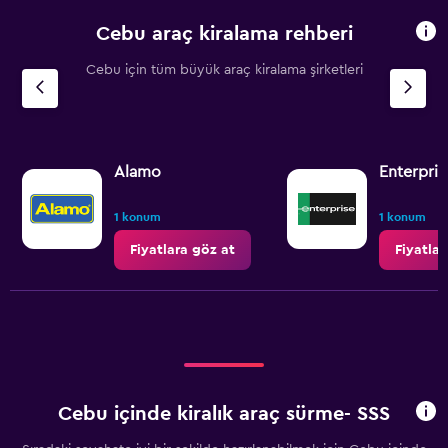
Cebu araç kiralama rehberi
Cebu için tüm büyük araç kiralama şirketleri
Alamo
Enterpris
1 konum
1 konum
Fiyatlara göz at
Fiyatlar
Cebu içinde kiralık araç sürme- SSS