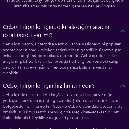
Sıradaki seyahate iyi bir şekilde hazırlanabilmek için Cebu içinde
araç kiralamak hakkında bilmen gereken her şeyi öğren
Cebu, Filipinler içinde kiraladığım aracın
iptal ücreti var mı?
Cebu için Alamo, Enterprise Rent-A-Car ve National gibi popüler
acentelerden araç kiralarken tedarikçilerin genellikle ücretsiz iptal
imkanı sunduğunu göreceksin. momondo Cebu içindeki kiralık
araçların iptal politikaları konusunda herhangi bir kontrole sahip
değildir fakat seyahatin için en ucuz aracı bulmana yardımcı
olabiliriz.
Cebu, Filipinler için hız limiti nedir?
Cebu içindeki hız limiti 60 km/saat civardaki kasaba ve diğer
yerleşim merkezleri için de geçerlidir. Şehrin çevresindeki civar
bölgelerde hız limiti 60 km/saat ve Cebu civarındaki otobanlarda
hız limiti 100 km/saat'tir. Cebu içinde araç kiralayacaksan bu hız
limitlerinin sıkı bir şekilde uygulandığını unutma.