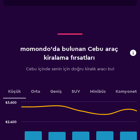
1
chart
X
axis
displaying
categories.
Range:
4
categories.
momondo'da bulunan Cebu araç
The
chart
kiralama fırsatları
has
1
Cebu içinde senin için doğru kiralık aracı bul
Y
axis
displaying
values.
Küçük
Orta
Geniş
SUV
Minibüs
Kamyonet
Range:
0
₺3.600
Combination
to
Chart
graphic.
chart
1500.
with
₺2.400
2
data
series.