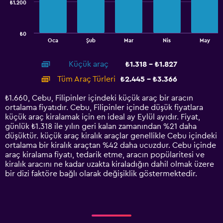
₺1.200
The
chart
has
₺0
1
End
Oca
Şub
Mar
Nis
May
of
X
interactive
axis
chart
Küçük araç
₺1.318 - ₺1.827
displaying
categories.
Tüm Araç Türleri
₺2.445 - ₺3.366
Range:
14
₺1.660, Cebu, Filipinler içindeki küçük araç bir aracın
categories.
ortalama fiyatıdır. Cebu, Filipinler içinde düşük fiyatlara
The
küçük araç kiralamak için en ideal ay Eylül ayıdır. Fiyat,
chart
günlük ₺1.318 ile yılın geri kalan zamanından %21 daha
has
düşüktür. küçük araç kiralık araçlar genellikle Cebu içindeki
1
ortalama bir kiralık araçtan %42 daha ucuzdur. Cebu içinde
Y
araç kiralama fiyatı, tedarik etme, aracın popülaritesi ve
axis
kiralık aracını ne kadar uzakta kiraladığın dahil olmak üzere
displaying
bir dizi faktöre bağlı olarak değişiklik göstermektedir.
values.
Range:
0
to
3600.