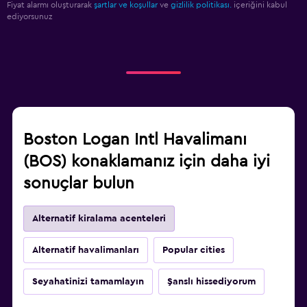
Fiyat alarmı oluşturarak
şartlar ve koşullar
ve
gizlilik politikası.
içeriğini kabul
ediyorsunuz
Boston Logan Intl Havalimanı
(BOS) konaklamanız için daha iyi
sonuçlar bulun
Alternatif kiralama acenteleri
Alternatif havalimanları
Popular cities
Seyahatinizi tamamlayın
Şanslı hissediyorum