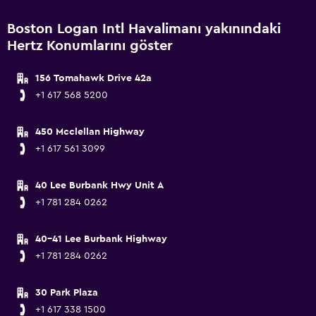
Boston Logan Intl Havalimanı yakınındaki
Hertz Konumlarını göster
156 Tomahawk Drive 42a
+1 617 568 5200
450 Mcclellan Highway
+1 617 561 3099
40 Lee Burbank Hwy Unit A
+1 781 284 0262
40-41 Lee Burbank Highway
+1 781 284 0262
30 Park Plaza
+1 617 338 1500