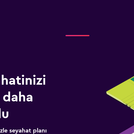
hatinizi
 daha
lu
izle seyahat planı