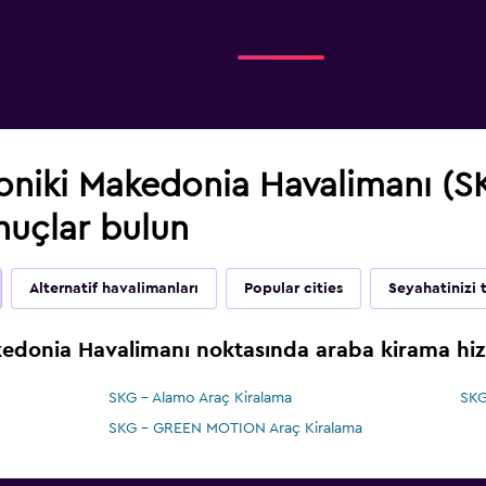
loniki Makedonia Havalimanı (
onuçlar bulun
Alternatif havalimanları
Popular cities
Seyahatinizi
kedonia Havalimanı noktasında araba kirama hiz
SKG - Alamo Araç Kiralama
SKG
SKG - GREEN MOTION Araç Kiralama