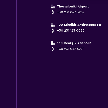
Thessaloniki Airport
+30 231 047 3952
100 Ethnikis Antistaseos Str
+30 231 123 0030
130 Georgikis Scholis
+30 231 047 6270