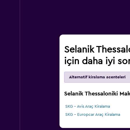
Selanik Thessa
için daha iyi s
Alternatif kiralama acenteleri
Selanik Thessaloniki Ma
SKG - Avis Araç Kiralama
SKG - Europcar Araç Kiralama