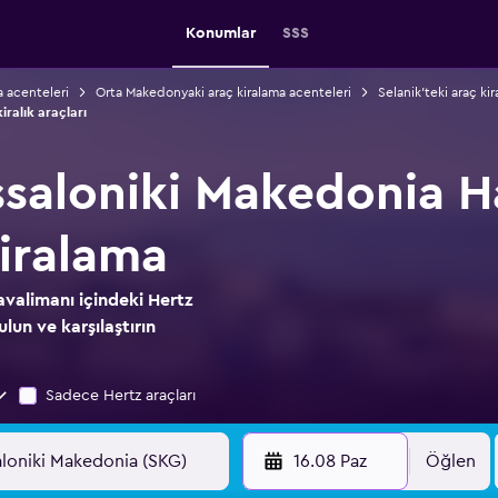
Konumlar
SSS
a acenteleri
Orta Makedonyaki araç kiralama acenteleri
Selanik'teki araç ki
ralık araçları
ssaloniki Makedonia H
kiralama
valimanı içindeki Hertz
ulun ve karşılaştırın
Sadece Hertz araçları
16.08 Paz
Öğlen