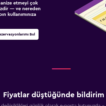
ganize etmeyi çok
sizdir — ve nereden
ın kullanımınıza
ezervasyonlarımı Bul
Fiyatlar düştüğünde bildirim 
 değişiklikleri günlük olarak e-posta kutunuzda -