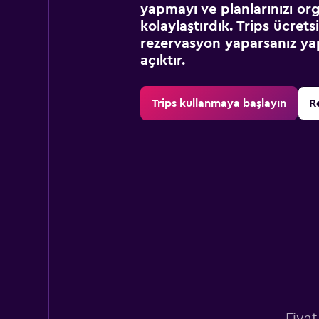
yapmayı ve planlarınızı or
kolaylaştırdık. Trips ücret
rezervasyon yaparsanız yap
açıktır.
Trips kullanmaya başlayın
R
Fiyat