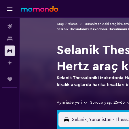
Araç kiralama
Yunanistan'daki araç kiralam
Uçak Bileti
Selanik Thessaloniki Makedonia Havalimanı ki
Konaklama
Selanik The
Kiralık Araç
Hertz araç 
AI ile Planla
Selanik Thessaloniki Makedonia Ha
Trips
kiralık araçlarda harika fırsatları b
Aynı iade yeri
Sürücü yaşı:
25-65