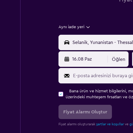
Aynı iade yeri
16.08 Paz
Öğlen
Bana ürün ve hizmet bilgilerini, m
üzerindeki muhteşem fırsatları ve öze
Fiyat Alarmı Oluştur
Fiyat alarmı oluşturarak
şartlar ve koşullar
ve
gi