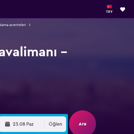
TRY
ralama acenteleri
avalimanı -
Ara
23.08 Paz
Öğlen