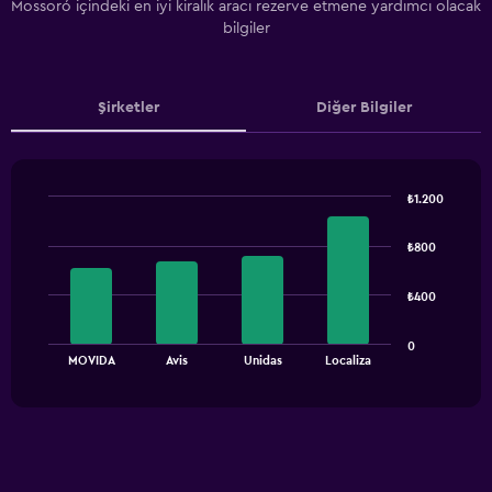
Mossoró içindeki en iyi kiralık aracı rezerve etmene yardımcı olacak
bilgiler
Şirketler
Diğer Bilgiler
₺1.200
Bar
Chart
graphic.
chart
₺800
with
4
bars.
₺400
The
0
chart
End
MOVIDA
Avis
Unidas
Localiza
of
has
interactive
1
chart
X
axis
displaying
categories.