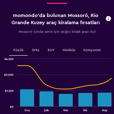
Range:
4
categories.
momondo'da bulunan Mossoró, Rio
The
chart
Grande Kuzey araç kiralama fırsatları
has
1
Mossoró içinde senin için doğru kiralık aracı bul
Y
axis
displaying
values.
Küçük
Orta
SUV
Minibüs
Kamyonet
Range:
0
₺4.500
Combination
to
Chart
graphic.
chart
1200.
with
₺3.000
2
data
series.
₺1.500
The
chart
has
₺0
1
End
Oca
Şub
Mar
Nis
May
of
X