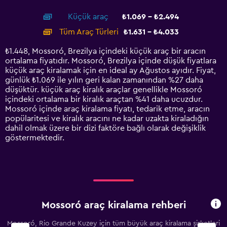
interactive
axis
chart
Küçük araç
₺1.069 - ₺2.494
displaying
categories.
Tüm Araç Türleri
₺1.631 - ₺4.033
Range:
14
₺1.448, Mossoró, Brezilya içindeki küçük araç bir aracın
categories.
ortalama fiyatıdır. Mossoró, Brezilya içinde düşük fiyatlara
The
küçük araç kiralamak için en ideal ay Ağustos ayıdır. Fiyat,
chart
günlük ₺1.069 ile yılın geri kalan zamanından %27 daha
has
düşüktür. küçük araç kiralık araçlar genellikle Mossoró
1
içindeki ortalama bir kiralık araçtan %41 daha ucuzdur.
Y
Mossoró içinde araç kiralama fiyatı, tedarik etme, aracın
axis
popülaritesi ve kiralık aracını ne kadar uzakta kiraladığın
displaying
dahil olmak üzere bir dizi faktöre bağlı olarak değişiklik
values.
göstermektedir.
Range:
0
to
4500.
Mossoró araç kiralama rehberi
Mossoró, Rio Grande Kuzey için tüm büyük araç kiralama şirketleri