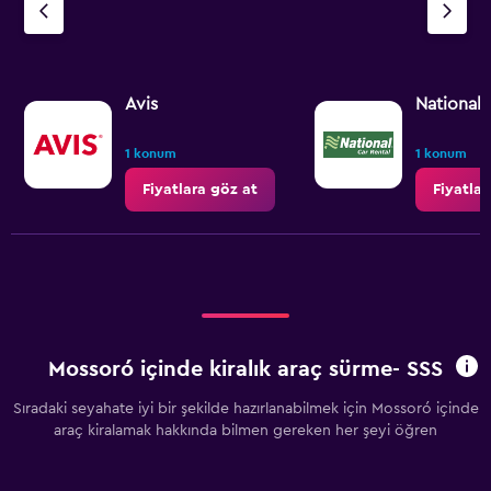
Avis
National
1 konum
1 konum
Fiyatlara göz at
Fiyatlar
Mossoró içinde kiralık araç sürme- SSS
Sıradaki seyahate iyi bir şekilde hazırlanabilmek için Mossoró içinde
araç kiralamak hakkında bilmen gereken her şeyi öğren