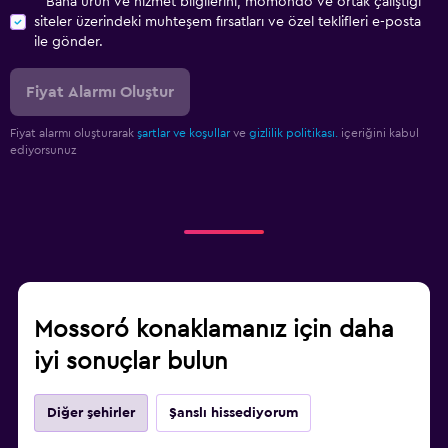
Bana ürün ve hizmet bilgilerini, momondo ve ortak çalıştığı
siteler üzerindeki muhteşem fırsatları ve özel teklifleri e-posta
ile gönder.
Fiyat Alarmı Oluştur
Fiyat alarmı oluşturarak
şartlar ve koşullar
ve
gizlilik politikası.
içeriğini kabul
ediyorsunuz
Mossoró konaklamanız için daha
iyi sonuçlar bulun
Diğer şehirler
Şanslı hissediyorum