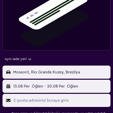
Aynı iade yeri
Mossoró, Rio Grande Kuzey, Brezilya
13.08 Per
Öğlen
-
20.08 Per
Öğlen