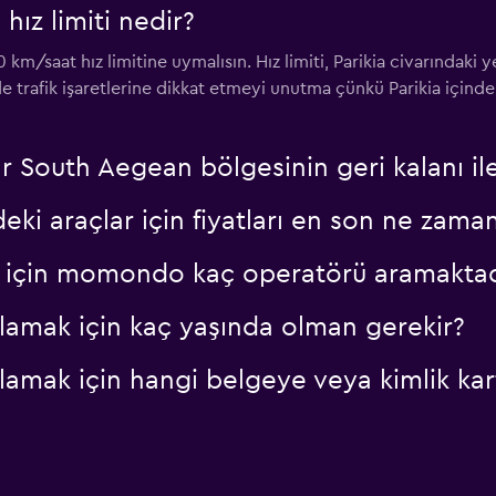
 hız limiti nedir?
Fiyatlara göz at
50 km/saat hız limitine uymalısın. Hız limiti, Parikia civarındaki
e trafik işaretlerine dikkat etmeyi unutma çünkü Parikia içinde
lar South Aegean bölgesinin geri kalanı i
ki araçlar için fiyatları en son ne zama
lar için momondo kaç operatörü aramaktad
ralamak için kaç yaşında olman gerekir?
ralamak için hangi belgeye veya kimlik ka