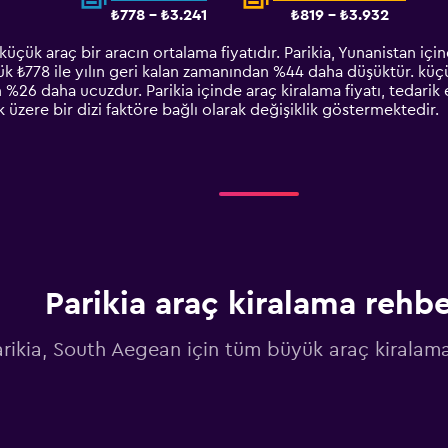
₺778 - ₺3.241
₺819 - ₺3.932
 küçük araç bir aracın ortalama fiyatıdır. Parikia, Yunanistan iç
ük ₺778 ile yılın geri kalan zamanından %44 daha düşüktür. küçük
n %26 daha ucuzdur. Parikia içinde araç kiralama fiyatı, tedarik 
 üzere bir dizi faktöre bağlı olarak değişiklik göstermektedir.
Parikia araç kiralama rehbe
rikia, South Aegean için tüm büyük araç kiralama 