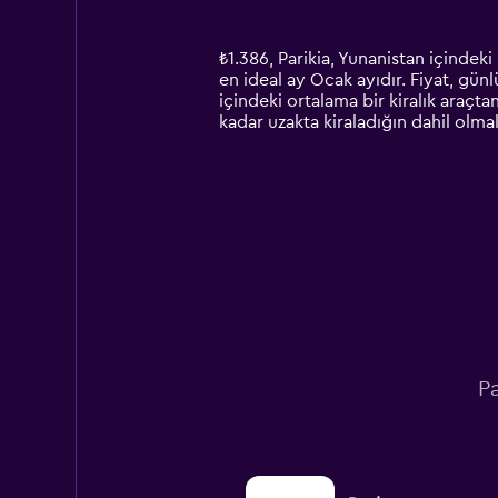
categories.
Range:
14
₺1.386, Parikia, Yunanistan içindeki
categories.
en ideal ay Ocak ayıdır. Fiyat, günl
The
içindeki ortalama bir kiralık araçta
chart
kadar uzakta kiraladığın dahil olmak
has
1
Y
axis
displaying
values.
Range:
0
to
4500.
Pa