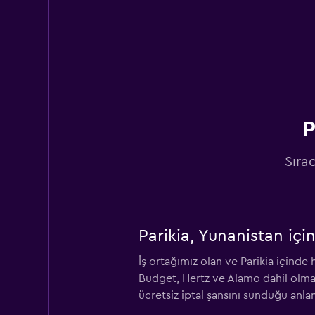
CarQ
2 konum
P
National
Sıra
2 konum
Parikia, Yunanistan içi
Rhodium
İş ortağımız olan ve Parikia içinde
1 konum
Budget, Hertz ve Alamo dahil olmak
ücretsiz iptal şansını sunduğu anlam