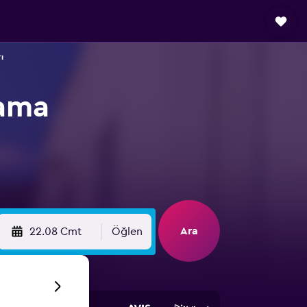
ı
lama
Ara
22.08 Cmt
Öğlen