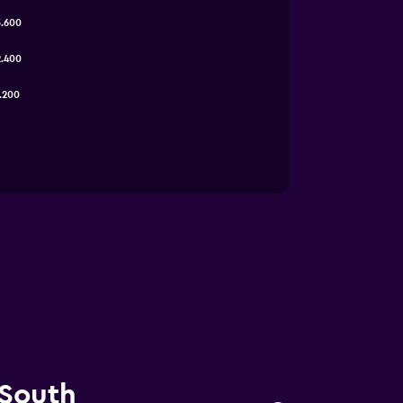
3.600
2.400
.200
 South