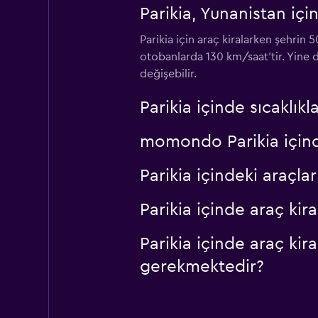
Lets Drive
Parikia, Yunanistan için
Parikia için araç kiralarken şehrin 
1 konum
otobanlarda 130 km/saat'tir. Yine d
değişebilir.
Parikia içinde sıcaklık
momondo Parikia içinde
Parikia içindeki araç
Parikia içinde araç ki
Parikia içinde araç ki
gerekmektedir?