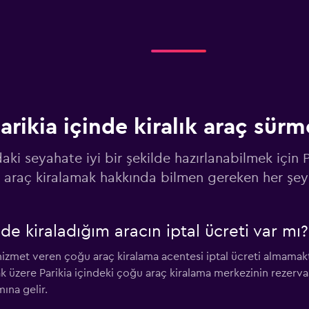
Fiyatlara göz at
arikia içinde kiralık araç sürm
Fiyatlara göz at
daki seyahate iyi bir şekilde hazırlanabilmek için P
araç kiralamak hakkında bilmen gereken her şey
nde kiraladığım aracın iptal ücreti var mı?
Fiyatlara göz at
 hizmet veren çoğu araç kiralama acentesi iptal ücreti almamakt
 üzere Parikia içindeki çoğu araç kiralama merkezinin rezerv
ına gelir.