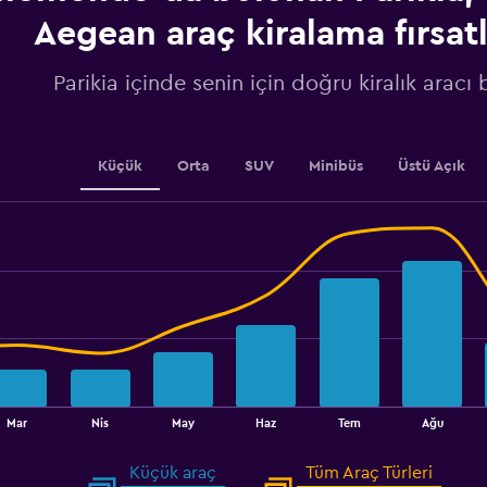
axis
displaying
Aegean araç kiralama fırsatl
values.
Range:
Parikia içinde senin için doğru kiralık aracı 
0
to
3600.
Küçük
Orta
SUV
Minibüs
Üstü Açık
Mar
Nis
May
Haz
Tem
Ağu
Küçük araç
Tüm Araç Türleri