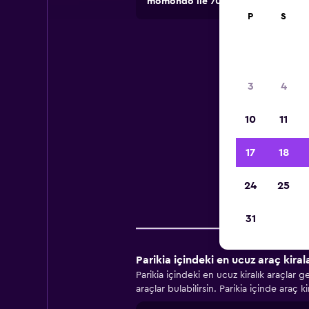
momondo ile 70.000'den fazla lokasy
P
S
Par
3
4
10
11
Pari
17
18
24
25
Şir
31
Parikia içindeki en ucuz araç kira
Parikia içindeki en ucuz kiralık araçlar
araçlar bulabilirsin. Parikia içinde araç 