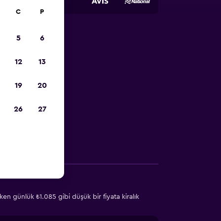
C
P
5
6
ndleri ve
12
13
19
20
rdımcı olacak
26
27
Diğer Bilgiler
en günlük ₺1.085 gibi düşük bir fiyata kiralık