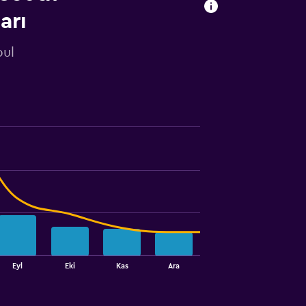
arı
bul
Eyl
Eki
Kas
Ara