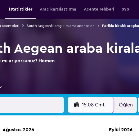
İstatistikler
Araç karşılaştırma
Acente rehberi
SSS
a acenteleri
South Aegeanki araç kiralama acenteleri
Parikia kiralık araçlar
uth Aegean araba kira
ını mı arıyorsunuz? Hemen
15.08 Cmt
Öğlen
Ağustos 2026
Eylül 2026