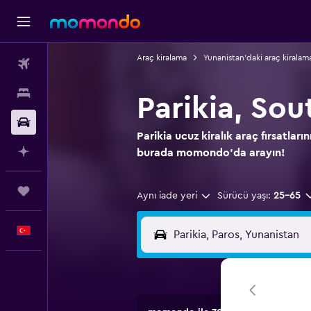
Araç kiralama
Yunanistan'daki araç kiralam
Uçak Bileti
Konaklama
Parikia, So
Kiralık Araç
Parikia ucuz kiralık araç fırsatlar
AI ile Planla
burada momondo'da arayın!
Trips
Aynı iade yeri
Sürücü yaşı:
25-65
Türkçe