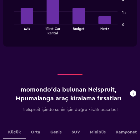
Range:
with
4
4
1.5
bars.
categories.
The
The
0
chart
Avis
1First Car
Budget
Hertz
chart
has
End
Rental
of
has
1
interactive
1
Y
chart
X
axis
axis
displaying
displaying
values.
categories.
Range:
Range:
0
4
to
categories.
750.
momondo'da bulunan Nelspruit,
The
chart
Mpumalanga araç kiralama fırsatları
has
1
Nelspruit içinde senin için doğru kiralık aracı bul
Y
axis
displaying
values.
Küçük
Orta
Geniş
SUV
Minibüs
Kamyonet
Range: