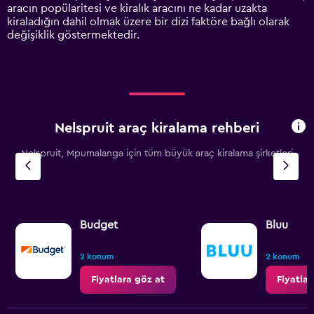
axis
aracın popülaritesi ve kiralık aracını ne kadar uzakta
displaying
kiraladığın dahil olmak üzere bir dizi faktöre bağlı olarak
values.
değişiklik göstermektedir.
Range:
0
to
3600.
Nelspruit araç kiralama rehberi
Nelspruit, Mpumalanga için tüm büyük araç kiralama şirketleri
Budget
Bluu
2 konum
2 konum
Fiyatlara göz at
Fiyatlar