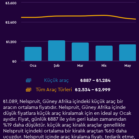
0
₺3.600
Combination
to
Chart
graphic.
chart
4.5.
with
₺2.400
2
data
series.
₺1.200
The
chart
has
₺0
1
End
Oca
Şub
Mar
Nis
May
of
X
interactive
axis
chart
Küçük araç
₺887 - ₺1.284
displaying
categories.
Tüm Araç Türleri
₺2.534 - ₺2.999
Range:
14
₺1.089, Nelspruit, Güney Afrika içindeki küçük araç bir
categories.
aracın ortalama fiyatıdır. Nelspruit, Güney Afrika içinde
The
düşük fiyatlara küçük araç kiralamak için en ideal ay Ocak
chart
ayıdır. Fiyat, günlük ₺887 ile yılın geri kalan zamanından
has
%19 daha düşüktür. küçük araç kiralık araçlar genellikle
1
Nelspruit içindeki ortalama bir kiralık araçtan %60 daha
Y
ucuzdur. Nelspruit içinde araç kiralama fiyatı, tedarik etme,