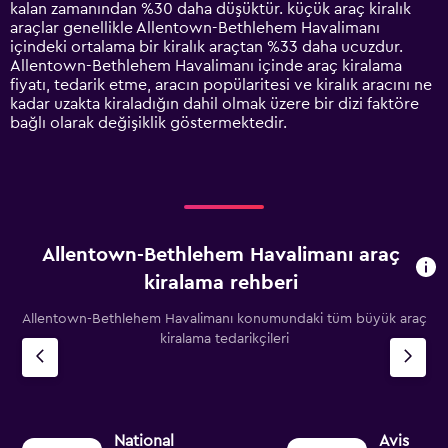
has
kalan zamanından %30 daha düşüktür. küçük araç kiralık
1
araçlar genellikle Allentown-Bethlehem Havalimanı
Y
içindeki ortalama bir kiralık araçtan %33 daha ucuzdur.
axis
Allentown-Bethlehem Havalimanı içinde araç kiralama
displaying
fiyatı, tedarik etme, aracın popülaritesi ve kiralık aracını ne
values.
kadar uzakta kiraladığın dahil olmak üzere bir dizi faktöre
Range:
bağlı olarak değişiklik göstermektedir.
0
to
4500.
Allentown-Bethlehem Havalimanı araç
kiralama rehberi
Allentown-Bethlehem Havalimanı konumundaki tüm büyük araç
kiralama tedarikçileri
National
Avis