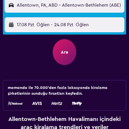
Allentown, PA, ABD - Allentown-Bethlehem (ABE)
17.08 Pzt
Öğlen
-
24.08 Pzt
Öğlen
Ara
momondo ile 70.000'den fazla lokasyonda kiralama
şirketlerinin sunduğu fırsatları keşfedin.
Allentown-Bethlehem Havalimanı içindeki
araç kiralama trendleri ve veriler