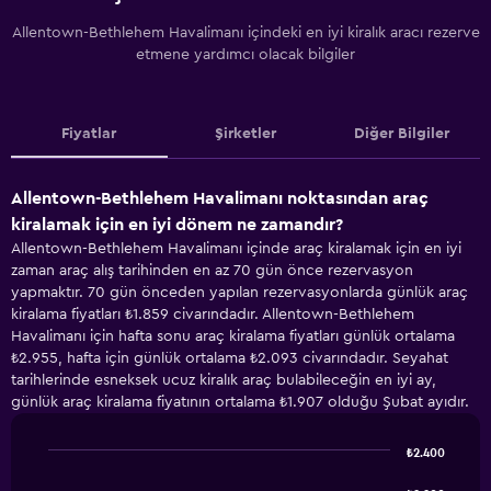
Allentown-Bethlehem Havalimanı içindeki en iyi kiralık aracı rezerve
etmene yardımcı olacak bilgiler
Fiyatlar
Şirketler
Diğer Bilgiler
Allentown-Bethlehem Havalimanı noktasından araç
kiralamak için en iyi dönem ne zamandır?
Allentown-Bethlehem Havalimanı içinde araç kiralamak için en iyi
zaman araç alış tarihinden en az 70 gün önce rezervasyon
yapmaktır. 70 gün önceden yapılan rezervasyonlarda günlük araç
kiralama fiyatları ₺1.859 civarındadır. Allentown-Bethlehem
Havalimanı için hafta sonu araç kiralama fiyatları günlük ortalama
₺2.955, hafta için günlük ortalama ₺2.093 civarındadır. Seyahat
tarihlerinde esneksek ucuz kiralık araç bulabileceğin en iyi ay,
günlük araç kiralama fiyatının ortalama ₺1.907 olduğu Şubat ayıdır.
₺2.400
Line
Chart
graphic.
chart