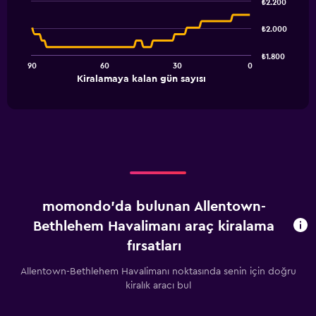
₺2.200
with
91
₺2.000
data
points.
₺1.800
90
60
30
0
The
End
Kiralamaya kalan gün sayısı
chart
of
interactive
has
chart
1
X
axis
displaying
Kiralamaya
kalan
gün
momondo'da bulunan Allentown-
sayısı.
Range:
Bethlehem Havalimanı araç kiralama
91
fırsatları
categories.
The
Allentown-Bethlehem Havalimanı noktasında senin için doğru
chart
kiralık aracı bul
has
1
Y