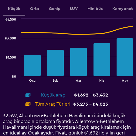
axis
Küçük
Orta
Geniş
SUV
Minibüs
Kamyonet
displaying
values.
₺4.500
Range:
Combination
Chart
1800
graphic.
chart
to
with
₺3.000
2400.
2
data
series.
₺1.500
The
chart
has
₺0
1
End
Oca
Şub
Mar
Nis
May
of
X
interactive
axis
chart
Küçük araç
₺1.692 - ₺3.432
displaying
categories.
Tüm Araç Türleri
₺3.273 - ₺4.023
Range:
14
₺2.397, Allentown-Bethlehem Havalimanı içindeki küçük
categories.
araç bir aracın ortalama fiyatıdır. Allentown-Bethlehem
The
Havalimanı içinde düşük fiyatlara küçük araç kiralamak için
chart
en ideal ay Ocak ayıdır. Fiyat, günlük ₺1.692 ile yılın geri